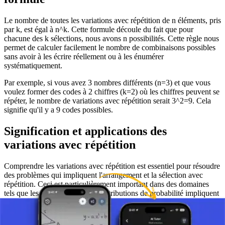
Le nombre de toutes les variations avec répétition de n éléments, pris
par k, est égal à n^k. Cette formule découle du fait que pour
chacune des k sélections, nous avons n possibilités. Cette règle nous
permet de calculer facilement le nombre de combinaisons possibles
sans avoir à les écrire réellement ou à les énumérer
systématiquement.
Par exemple, si vous avez 3 nombres différents (n=3) et que vous
voulez former des codes à 2 chiffres (k=2) où les chiffres peuvent se
répéter, le nombre de variations avec répétition serait 3^2=9. Cela
signifie qu'il y a 9 codes possibles.
Signification et applications des
variations avec répétition
Comprendre les variations avec répétition est essentiel pour résoudre
des problèmes qui impliquent l'arrangement et la sélection avec
répétition. Ceci est particulièrement important dans des domaines
tels que les statistiques, où les distributions de probabilité impliquent
souvent des essais répétés ; l'informatique, pour des tâches comme la
génération de mots de passe ou d'identifiants uniques ; et la
cryptographie, où diverses permutations sont analysées et conçues