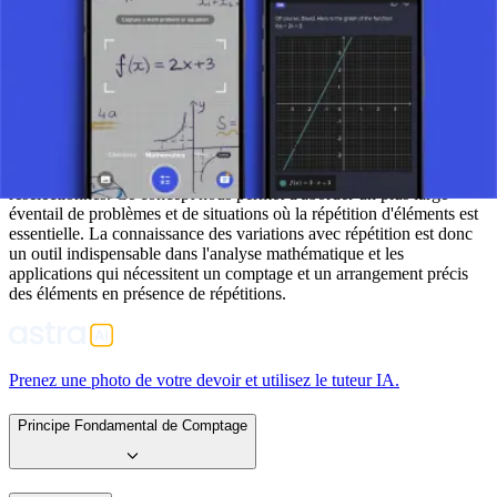
pour le chiffrement de données ou le développement d'algorithmes
pour une recherche et un tri efficaces.
Conclusion : maîtriser les variations avec
répétition
Les variations avec répétition élargissent notre compréhension des
problèmes combinatoires en permettant aux éléments d'être
resélectionnés. Ce concept nous permet d'aborder un plus large
éventail de problèmes et de situations où la répétition d'éléments est
essentielle. La connaissance des variations avec répétition est donc
un outil indispensable dans l'analyse mathématique et les
applications qui nécessitent un comptage et un arrangement précis
des éléments en présence de répétitions.
Prenez une photo de votre devoir et utilisez le tuteur IA.
Principe Fondamental de Comptage