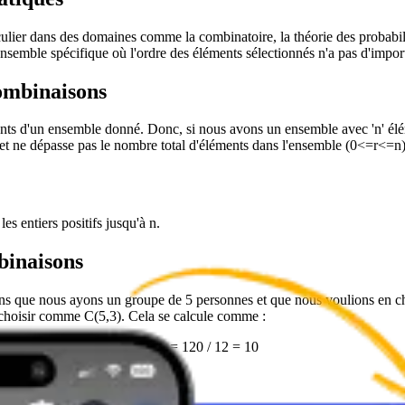
lier dans des domaines comme la combinatoire, la théorie des probabilit
ensemble spécifique où l'ordre des éléments sélectionnés n'a pas d'impor
ombinaisons
nts d'un ensemble donné. Donc, si nous avons un ensemble avec 'n' élém
 et ne dépasse pas le nombre total d'éléments dans l'ensemble (0<=r<=n)
les entiers positifs jusqu'à n.
binaisons
que nous ayons un groupe de 5 personnes et que nous voulions en choi
choisir comme C(5,3). Cela se calcule comme :
2 * 1) * (2 * 1)] = 120 / (6 * 2) = 120 / 12 = 10
upe de cinq.