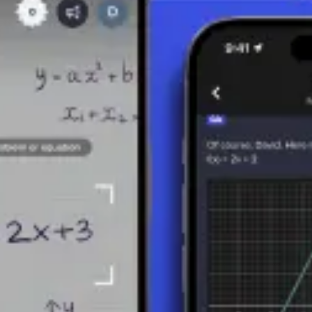
ns des permutations
 l'ordre de sélection des éléments est très important, alors que dans les 
 personnes dans l'ordre B, C et A. Dans les permutations, cependant, ce
mathématiques et pratiques :
 d'événements où l'ordre n'est pas important.
s combinaisons de connexions entre nœuds sont analysées.
n, car l'ordre de sélection n'a pas d'importance pour gagner.
u de groupes où chaque membre est égal et sa position n'est pas spécifiée
natoires
qui nous permet de comprendre et d'analyser des situations où la sélect
r divers problèmes mathématiques et du monde réel.