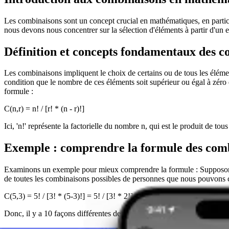
Les combinaisons sont un concept crucial en mathématiques, en particu
nous devons nous concentrer sur la sélection d'éléments à partir d'un 
Définition et concepts fondamentaux des c
Les combinaisons impliquent le choix de certains ou de tous les éléme
condition que le nombre de ces éléments soit supérieur ou égal à zéro
formule :
C(n,r) = n! / [r! * (n - r)!]
Ici, 'n!' représente la factorielle du nombre n, qui est le produit de tous 
Exemple : comprendre la formule des com
Examinons un exemple pour mieux comprendre la formule : Supposons 
de toutes les combinaisons possibles de personnes que nous pouvons 
C(5,3) = 5! / [3! * (5-3)!] = 5! / [3! * 2!] = (5 * 4 * 3 * 2 * 1) / [(3 * 
Donc, il y a 10 façons différentes de choisir 3 personnes parmi un gro