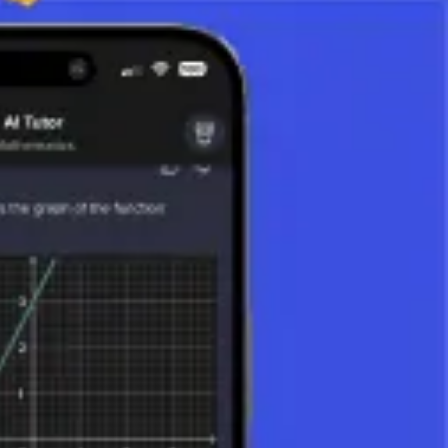
combinaisons, il ne l'est pas. Par exemple, si nous choisissons les
lles-ci seraient comptées comme des sélections différentes.
.
ion d'éléments est importante, mais leur ordre n'est pas pris en