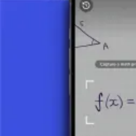
L'importance de distinguer les combinaiso
Les combinaisons diffèrent des permutations car, avec les permutations,
personnes A, B et C, c'est la même chose que si nous avions choisi les
Applications des combinaisons
Les combinaisons sont largement utilisées dans diverses applications 
En statistiques, elles sont cruciales pour calculer la probabilité
Elles sont également importantes en théorie des graphes, où le
Pensez aux loteries, où les numéros tirés forment une combinaiso
Elles sont utilisées lors de la formation d'équipes, de comités o
Conclusion : maîtriser les sélections combi
En résumé, les combinaisons sont un concept mathématique fondamental 
compte. Comprendre ce concept fournit des aperçus plus profonds su
Prenez une photo de votre devoir et utilisez le tuteur IA.