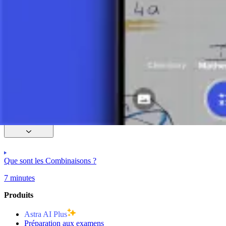
Principe Fondamental de Comptage
Permutations
Variations en Combinatoire
Combinaisons
Que sont les Combinaisons ?
7 minutes
Produits
Astra AI Plus
Préparation aux examens