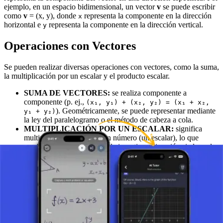
ejemplo, en un espacio bidimensional, un vector
v
se puede escribir
como
v
= (x, y), donde
representa la componente en la dirección
x
horizontal e
representa la componente en la dirección vertical.
y
Operaciones con Vectores
Se pueden realizar diversas operaciones con vectores, como la suma,
la multiplicación por un escalar y el producto escalar.
SUMA DE VECTORES:
se realiza componente a
componente (p. ej.,
(x₁, y₁) + (x₂, y₂) = (x₁ + x₂,
). Geométricamente, se puede representar mediante
y₁ + y₂)
la ley del paralelogramo o el método de cabeza a cola.
MULTIPLICACIÓN POR UN ESCALAR:
significa
multiplicar un vector por un número (un escalar), lo que
cambia su magnitud (y puede invertir su dirección si el escalar
es negativo) pero no su dirección fundamental.
PRODUCTO ESCALAR:
el producto escalar de dos
vectores da como resultado un valor escalar, que, entre otras
cosas, puede indicar si los dos vectores son perpendiculares
(si su producto escalar es cero).
Importancia de los Vectores