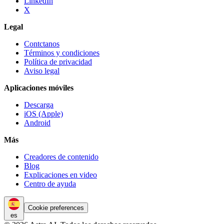
LinkedIn
X
Legal
Contctanos
Términos y condiciones
Política de privacidad
Aviso legal
Aplicaciones móviles
Descarga
iOS (Apple)
Android
Más
Creadores de contenido
Blog
Explicaciones en video
Centro de ayuda
Cookie preferences
es