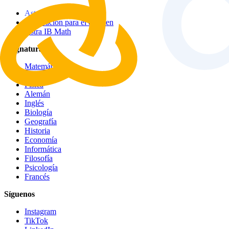
Astra AI Plus
Preparación para el examen
Astra IB Math
Asignaturas
Matemáticas
Química
Física
Alemán
Inglés
Biología
Geografía
Historia
Economía
Informática
Filosofía
Psicología
Francés
Síguenos
Instagram
TikTok