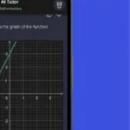
sentar gráficamente como flechas, donde la longitud de la flecha
 letras minúsculas con una flecha encima (p. ej., v⃗) o en negrita (p.
en el que se encuentra el vector (p. ej., un vector 2D tiene dos
o/escalar), y el producto vectorial. (El producto escalar es otra
te un escalado ilimitado sin pérdida de calidad.
ones de ingeniería.