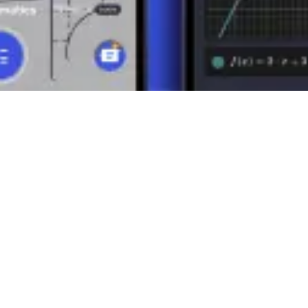
 de espacios vectoriales y matrices, que son cruciales para el álgebra li
 matemáticos en la práctica. Su capacidad para combinar la dirección y 
cimiento y la comprensión de los vectores abren la puerta a una mejor