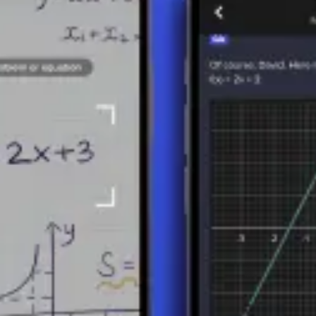
pales:
magnitud
(o longitud) y
dirección
. Los vectores se pueden repre
rección. En la notación matemática, los vectores a menudo se denotan con
 de componentes del vector, que corresponde a la dimensión del espacio 
sta, la multiplicación por un escalar (multiplicar un vector por un númer
ión de modelos y análisis matemáticos complejos.
íficas y técnicas:
cantidades físicas como fuerzas, velocidades y aceleraciones.
les utilizan modelos de vectores para representar imágenes, lo que permi
nálisis de sistemas mecánicos, campos electromagnéticos y otras aplicaci