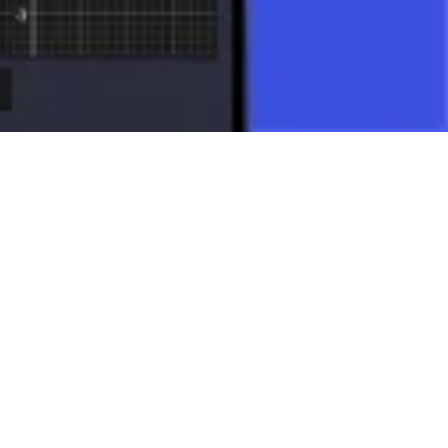
neal y muchas otras disciplinas matemáticas.
la magnitud en un solo objeto matemático permite el modelado y
 comprensión del mundo que nos rodea y son una herramienta