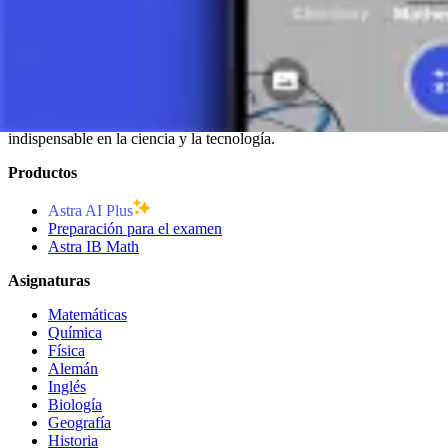
MATEMÁTICAS:
Los vectores son la base para el desarrollo
Conclusión
Los vectores son esenciales para comprender y aplicar los principios
análisis elegante de muchos fenómenos naturales y técnicos. El cono
indispensable en la ciencia y la tecnología.
Productos
Astra AI Plus
Preparación para el examen
Astra IB Math
Asignaturas
Matemáticas
Química
Física
Alemán
Inglés
Biología
Geografía
Historia