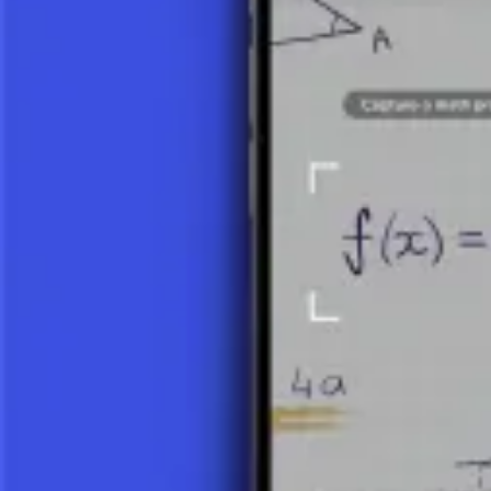
10 minutos
Ver detalles
Definición y Propiedades de los Vectores
Un vector es un objeto matemático que tiene dos características princi
representa la magnitud del vector y la punta de la flecha indica su di
ej.,
v
).
DIMENSIÓN DE UN VECTOR:
Se determina por el número
componentes, un vector 3D tiene tres).
OPERACIONES CON VECTORES:
Incluyen la suma, la re
operación importante). Estas operaciones permiten la construcc
Usos de los Vectores
Los vectores tienen una amplia aplicación en diversas disciplinas cient
FÍSICA:
Se utilizan para describir la dirección y magnitud de 
GRÁFICOS POR COMPUTADORA:
Los gráficos vectoria
INGENIERÍA:
El análisis vectorial es clave en el diseño y a