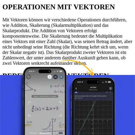
OPERATIONEN MIT VEKTOREN
Mit Vektoren können wir verschiedene Operationen durchführen,
wie Addition, Skalierung (Skalarmultiplikation) und das
Skalarprodukt. Die Addition von Vektoren erfolgt
komponentenweise. Die Skalierung bedeutet die Multiplikation
eines Vektors mit einer Zahl (Skalar), was seinen Betrag ändert, aber
nicht unbedingt seine Richtung (die Richtung kehrt sich um, wenn
der Skalar negativ ist). Das Skalarprodukt zweier Vektoren ist ein
Zahlenwert, der unter anderem darüber Auskunft geben kann, ob
zwei Vektoren senkrecht aufeinander stehen.
BEDEUTUNG VON VEKTOREN
Vektoren sind in der Mathematik unverzichtbar, da sie eine genaue
Beschreibung von Richtung und Größe verschiedener Mengen
ermöglichen. Mit dem Verständnis von Vektoren können wir die
Bewegung von Objekten, die auf sie wirkenden Kräfte und andere
räumliche Interaktionen besser analysieren und verstehen.
FAZIT