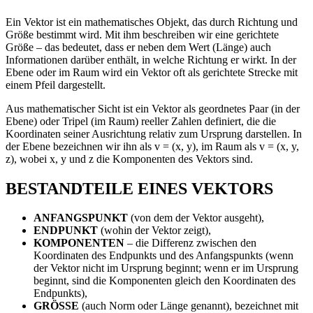
Ein Vektor ist ein mathematisches Objekt, das durch Richtung und
Größe bestimmt wird. Mit ihm beschreiben wir eine gerichtete
Größe – das bedeutet, dass er neben dem Wert (Länge) auch
Informationen darüber enthält, in welche Richtung er wirkt. In der
Ebene oder im Raum wird ein Vektor oft als gerichtete Strecke mit
einem Pfeil dargestellt.
Aus mathematischer Sicht ist ein Vektor als geordnetes Paar (in der
Ebene) oder Tripel (im Raum) reeller Zahlen definiert, die die
Koordinaten seiner Ausrichtung relativ zum Ursprung darstellen. In
der Ebene bezeichnen wir ihn als v = (x, y), im Raum als v = (x, y,
z), wobei x, y und z die Komponenten des Vektors sind.
BESTANDTEILE EINES VEKTORS
ANFANGSPUNKT
(von dem der Vektor ausgeht),
ENDPUNKT
(wohin der Vektor zeigt),
KOMPONENTEN
– die Differenz zwischen den
Koordinaten des Endpunkts und des Anfangspunkts (wenn
der Vektor nicht im Ursprung beginnt; wenn er im Ursprung
beginnt, sind die Komponenten gleich den Koordinaten des
Endpunkts),
GRÖSSE
(auch Norm oder Länge genannt), bezeichnet mit