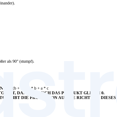
inander).
ßer als 90° (stumpf).
N):
a * (b + c) = a * b + a * c
 IST, DANN IST AUCH DAS PRODUKT GLEICH 0.
GIBT DIE PROJEKTION AUF DIE RICHTUNG DIESES EINHE