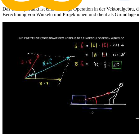
Das Skalarprodukt ist eine wichtige Operation in der Vektoralgebra, 
Berechnung von Winkeln und Projektionen und dient als Grundlage i