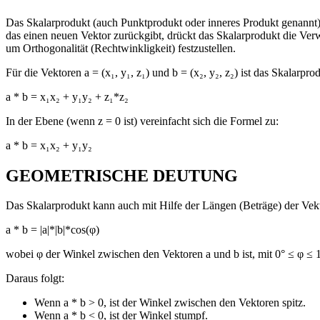
Das Skalarprodukt (auch Punktprodukt oder inneres Produkt genannt) 
das einen neuen Vektor zurückgibt, drückt das Skalarprodukt die Ver
um Orthogonalität (Rechtwinkligkeit) festzustellen.
Für die Vektoren a = (x₁, y₁, z₁) und b = (x₂, y₂, z₂) ist das Skalarprod
a * b = x₁x₂ + y₁y₂ + z₁*z₂
In der Ebene (wenn z = 0 ist) vereinfacht sich die Formel zu:
a * b = x₁x₂ + y₁y₂
GEOMETRISCHE DEUTUNG
Das Skalarprodukt kann auch mit Hilfe der Längen (Beträge) der Ve
a * b = |a|*|b|*cos(φ)
wobei φ der Winkel zwischen den Vektoren a und b ist, mit 0° ≤ φ ≤ 
Daraus folgt:
Wenn a * b > 0, ist der Winkel zwischen den Vektoren spitz.
Wenn a * b < 0, ist der Winkel stumpf.