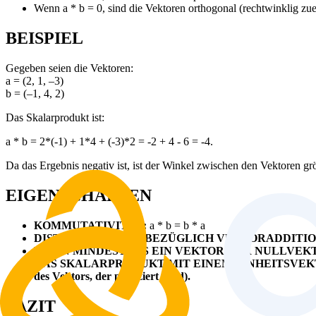
Wenn a * b = 0, sind die Vektoren orthogonal (rechtwinklig zue
BEISPIEL
Gegeben seien die Vektoren:
a = (2, 1, –3)
b = (–1, 4, 2)
Das Skalarprodukt ist:
a * b = 2*(-1) + 1*4 + (-3)*2 = -2 + 4 - 6 = -4.
Da das Ergebnis negativ ist, ist der Winkel zwischen den Vektoren grö
EIGENSCHAFTEN
KOMMUTATIVITÄT:
a * b = b * a
DISTRIBUTIVITÄT (BEZÜGLICH VEKTORADDITIO
WENN MINDESTENS EIN VEKTOR DER NULLVEKTOR
DAS SKALARPRODUKT MIT EINEM EINHEITSVEKTOR 
des Vektors, der projiziert wird).
FAZIT