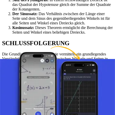
das Quadrat der Hypotenuse gleich der Summe der Quadrate
der Kotangenten.
Der Sinussatz:
Das Verhältnis zwischen der Länge einer
Seite und dem Sinus des gegenüberliegenden Winkels ist für
alle Seiten und Winkel eines Dreiecks gleich.
Kosinussatz:
Dieses Theorem ermöglicht die Berechnung der
Seiten und Winkel eines beliebigen Dreiecks.
SCHLUSSFOLGERUNG
Die Grundlagen der Trigonometrie vermitteln ein grundlegendes
Verständnis für die Beziehungen zwischen Winkeln und Seiten in
Dreiecken. Dieses Wissen ist für Studenten, Ingenieure,
Wissenschaftler und alle, die sich mit technischen und
geometrischen Problemen beschäftigen, unerlässlich. Das Verstehen
dieser Grundlagen ist der erste Schritt zu einer tieferen Erforschung
der mathematischen Welt.
Machen Sie ein Foto von Ihrer Aufgabe und nutzen Sie den KI-
Tutor.