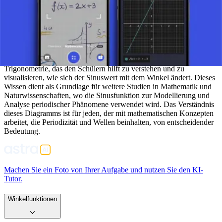
die Eigenschaften des Sinus, einschließlich seiner Periodizität,
Amplitude und Phasenverschiebung.
SCHLUSSFOLGERUNG
Der Graph der Sinusfunktion ist ein grundlegendes Werkzeug in der
Trigonometrie, das den Schülern hilft zu verstehen und zu
visualisieren, wie sich der Sinuswert mit dem Winkel ändert. Dieses
Wissen dient als Grundlage für weitere Studien in Mathematik und
Naturwissenschaften, wo die Sinusfunktion zur Modellierung und
Analyse periodischer Phänomene verwendet wird. Das Verständnis
dieses Diagramms ist für jeden, der mit mathematischen Konzepten
arbeitet, die Periodizität und Wellen beinhalten, von entscheidender
Bedeutung.
Machen Sie ein Foto von Ihrer Aufgabe und nutzen Sie den KI-
Tutor.
Winkelfunktionen