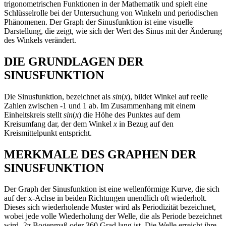
trigonometrischen Funktionen in der Mathematik und spielt eine
Schlüsselrolle bei der Untersuchung von Winkeln und periodischen
Phänomenen. Der Graph der Sinusfunktion ist eine visuelle
Darstellung, die zeigt, wie sich der Wert des Sinus mit der Änderung
des Winkels verändert.
DIE GRUNDLAGEN DER
SINUSFUNKTION
Die Sinusfunktion, bezeichnet als
sin
(
x
), bildet Winkel auf reelle
Zahlen zwischen -1 und 1 ab. Im Zusammenhang mit einem
Einheitskreis stellt
sin
(
x
) die Höhe des Punktes auf dem
Kreisumfang dar, der dem Winkel
x
in Bezug auf den
Kreismittelpunkt entspricht.
MERKMALE DES GRAPHEN DER
SINUSFUNKTION
Der Graph der Sinusfunktion ist eine wellenförmige Kurve, die sich
auf der x-Achse in beiden Richtungen unendlich oft wiederholt.
Dieses sich wiederholende Muster wird als Periodizität bezeichnet,
wobei jede volle Wiederholung der Welle, die als Periode bezeichnet
wird,
2π
Bogenmaß oder 360 Grad lang ist. Die Welle erreicht ihre