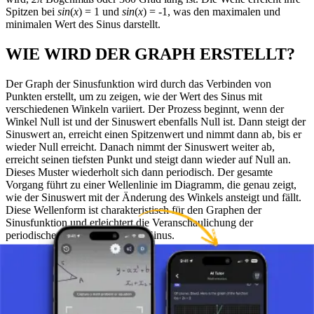
Spitzen bei
sin
(
x
) = 1 und
sin
(
x
) = -1, was den maximalen und
minimalen Wert des Sinus darstellt.
WIE WIRD DER GRAPH ERSTELLT?
Der Graph der Sinusfunktion wird durch das Verbinden von
Punkten erstellt, um zu zeigen, wie der Wert des Sinus mit
verschiedenen Winkeln variiert. Der Prozess beginnt, wenn der
Winkel Null ist und der Sinuswert ebenfalls Null ist. Dann steigt der
Sinuswert an, erreicht einen Spitzenwert und nimmt dann ab, bis er
wieder Null erreicht. Danach nimmt der Sinuswert weiter ab,
erreicht seinen tiefsten Punkt und steigt dann wieder auf Null an.
Dieses Muster wiederholt sich dann periodisch. Der gesamte
Vorgang führt zu einer Wellenlinie im Diagramm, die genau zeigt,
wie der Sinuswert mit der Änderung des Winkels ansteigt und fällt.
Diese Wellenform ist charakteristisch für den Graphen der
Sinusfunktion und erleichtert die Veranschaulichung der
periodischen Eigenschaften des Sinus.
BEDEUTUNG DES GRAPHEN DER
SINUSFUNKTION
Der Graph der Sinusfunktion vermittelt ein visuelles Verständnis für