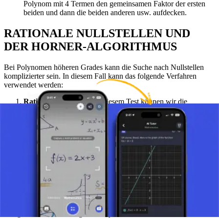
Polynom mit 4 Termen den gemeinsamen Faktor der ersten
beiden und dann die beiden anderen usw. aufdecken.
RATIONALE NULLSTELLEN UND
DER HORNER-ALGORITHMUS
Bei Polynomen höheren Grades kann die Suche nach Nullstellen
komplizierter sein. In diesem Fall kann das folgende Verfahren
verwendet werden:
Rationaler Nulltest
: Mit diesem Test können wir die
möglichen rationalen Nullstellen eines Polynoms anhand der
Koeffizienten des Polynoms prüfen - in diesem Fall suchen
wir nach „Kandidaten“ für eine mögliche Nullstelle, indem
wir den freien Term und den führenden Koeffizienten
dividieren.
Horner-Algorithmus
: Dieser Algorithmus ist nützlich für die
schnelle Auswertung von Polynomen und für die Suche nach
Nullstellen von Polynomen höheren Grades.
DER GRAFISCHE ANSATZ
Die grafische Darstellung von Polynomen kann für die visuelle