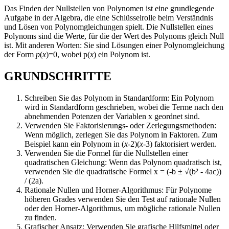
Das Finden der Nullstellen von Polynomen ist eine grundlegende
Aufgabe in der Algebra, die eine Schlüsselrolle beim Verständnis
und Lösen von Polynomgleichungen spielt. Die Nullstellen eines
Polynoms sind die Werte, für die der Wert des Polynoms gleich Null
ist. Mit anderen Worten: Sie sind Lösungen einer Polynomgleichung
der Form
p
(
x
)=0, wobei p(
x
) ein Polynom ist.
GRUNDSCHRITTE
Schreiben Sie das Polynom in Standardform: Ein Polynom
wird in Standardform geschrieben, wobei die Terme nach den
abnehmenden Potenzen der Variablen x geordnet sind.
Verwenden Sie Faktorisierungs- oder Zerlegungsmethoden:
Wenn möglich, zerlegen Sie das Polynom in Faktoren. Zum
Beispiel kann ein Polynom in (
x
-2)(
x
-3) faktorisiert werden.
Verwenden Sie die Formel für die Nullstellen einer
quadratischen Gleichung: Wenn das Polynom quadratisch ist,
verwenden Sie die quadratische Formel x = (-b ± √(b² - 4ac))
/ (2a).
Rationale Nullen und Horner-Algorithmus: Für Polynome
höheren Grades verwenden Sie den Test auf rationale Nullen
oder den Horner-Algorithmus, um mögliche rationale Nullen
zu finden.
Grafischer Ansatz: Verwenden Sie grafische Hilfsmittel oder