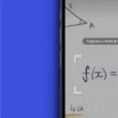
Polynome sind äußerst interessante und nützliche mathematische Au
Probleme zu lösen. Ihre Einfachheit sorgt dafür, dass Polynome auch 
Machen Sie ein Foto von Ihrer Aufgabe und nutzen Sie den KI-Tutor.
Polynomgrafik (Kapitel)
Nullstellen von Polynomen finden
Einführung in Polynome
Was ist ein Polynom? - Teil 1
7 Minuten