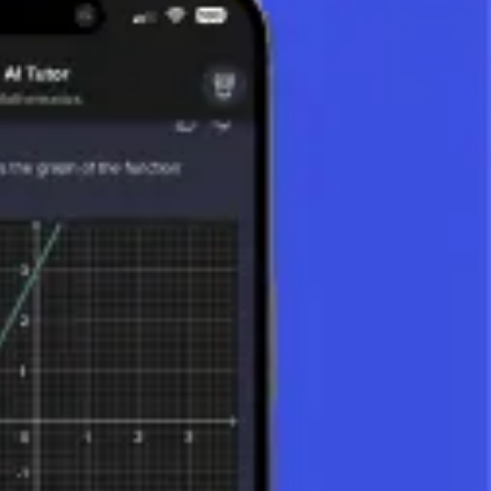
e Eigenschaften numerischer Systeme zu untersuchen und komplexe
r Forschung sein werden.