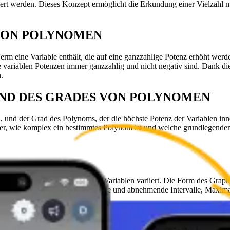
ert werden. Dieses Konzept ermöglicht die Erkundung einer Vielzahl ma
VON POLYNOMEN
 eine Variable enthält, die auf eine ganzzahlige Potenz erhöht werden
 variablen Potenzen immer ganzzahlig und nicht negativ sind. Dank dies
.
ND DES GRADES VON POLYNOMEN
 und der Grad des Polynoms, der die höchste Potenz der Variablen inne
er, wie komplex ein bestimmtes Polynom ist und welche grundlegenden 
wie der Wert des Polynoms mit der Variablen variiert. Die Form des G
lynoms erkennen, z. B. zunehmende und abnehmende Intervalle, Maxim