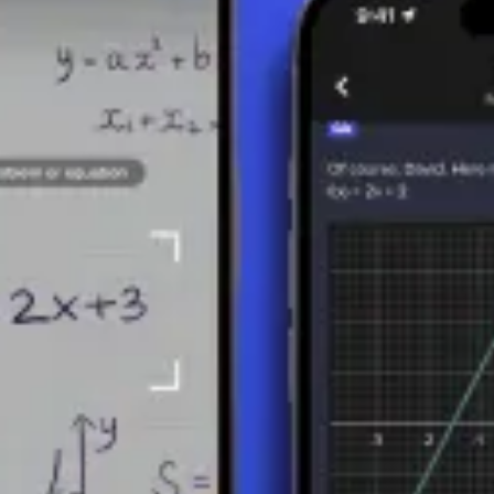
sdrücke, die es Schülern und Mathematikern ermöglichen, verschieden
in Zukunft ein wichtiger Bestandteil des Mathematikunterrichts und de