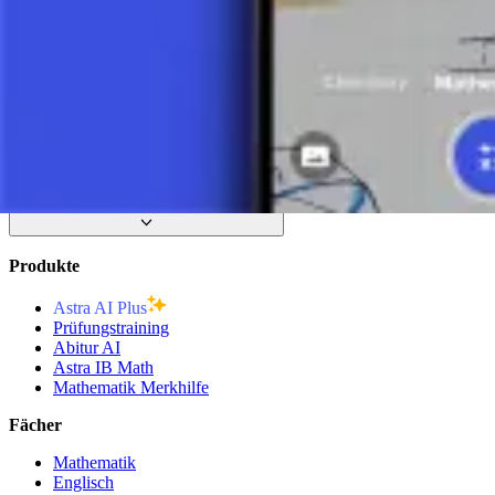
Was ist ein Polynom? - Teil 2
8 Minuten
Polynomielle Nullstellen
Operationen in der Menge der Polynome
Produkte
Astra AI Plus
Prüfungstraining
Abitur AI
Astra IB Math
Mathematik Merkhilfe
Fächer
Mathematik
Englisch