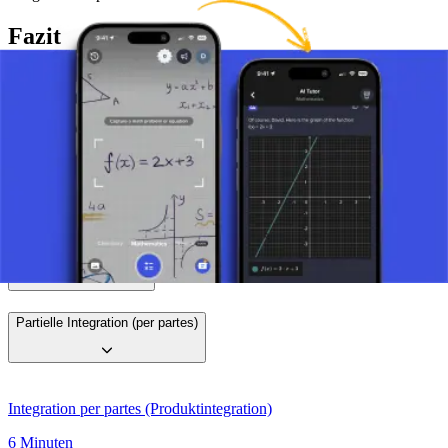
Fazit
Die geschickte Wahl von
und
ist der Schlüssel. So erweitert
u
dv
partielle Integration Ihr Repertoire und vertieft das Verständnis der
Integralrechnung.
Machen Sie ein Foto von Ihrer Aufgabe und nutzen Sie den KI-
Tutor.
Unbestimmtes Integral
Partielle Integration (per partes)
Integration per partes (Produktintegration)
6 Minuten