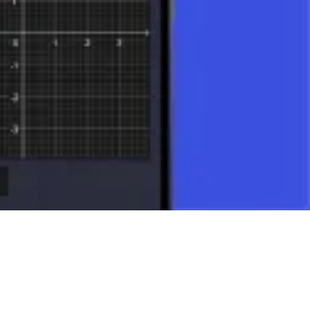
RALE
tammfunktionen F(x) dieser Funktion an, d.h. Funktionen, deren
ebnis ist F(x) + C, wobei C die Integrationskonstante ist.
 mit einer oberen und unteren Grenze geschrieben, zum Beispiel ∫[a,