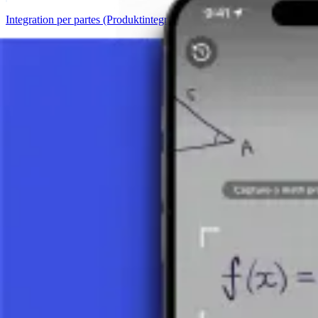
Integration per partes (Produktintegration)
6 Minuten
Partielle Integration 1
3 Minuten
Details anzeigen
DAS VERSTÄNDNIS VON INTEGRALE
Integrale werden verwendet, um unendlich kleine Mengen zu behandel
und bestimmte Integrale.
WAS IST EIN INTEGRAL?
Auf der grundlegendsten Ebene kann ein Integral als ein Prozess ver
beispielsweise, die gesamte Fläche unter einer Kurve in einem Diagr