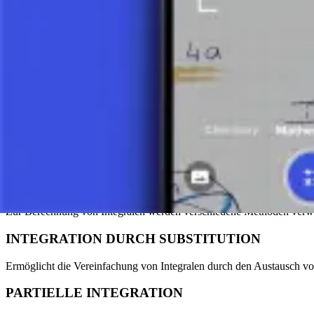
HAUPTTYPEN VON INTEGRALEN: U
UNBESTIMMTES INTEGRAL
Dies ist die Grundform des Integrals, die uns eine Funktion liefert. 
Ableitung f(x) ist. Wir schreiben es als ∫f(x) dx, wobei f(x) die zu int
BESTIMMTES INTEGRAL
Dieser Typ des Integrals gibt uns einen Zahlenwert und wird zur Be
b] f(x) dx (Integral von a bis b über f(x) dx), wobei a und b die Grenze
METHODEN ZUR BERECHNUNG VON
Zur Berechnung von Integralen werden verschiedene Methoden verw
INTEGRATION DURCH SUBSTITUTION
Ermöglicht die Vereinfachung von Integralen durch den Austausch vo
PARTIELLE INTEGRATION