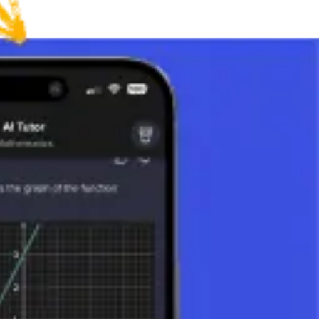
 in zwei Hauptkategorien unterteilt werden: unbestimmte Integrale
s berechnen, das sich ändert. Das Integral ermöglicht es uns
ie Geschwindigkeit ständig ändert.