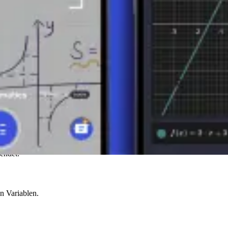
NBESTIMMTE UND BESTIMMTE INTEG
Das unbestimmte Integral einer Funktion f(x) gibt uns die Menge aller S
egrierende Funktion ist und dx die Integrationsvariable darstellt. Das Erg
rechnung von Flächen, Volumen oder anderen Größen verwendet. Es wird
n des Intervalls sind, über das wir die Funktion f(x) integrieren.
 INTEGRALEN
endet:
n Variablen.