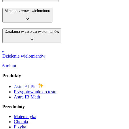
Miejsca zerowe wielomianu
Działania w zbiorze wielomianów
Dzielenie wielomianów
6 minut
Produkty
Astra AI Plus
Przygotowanie do testu
Astra IB Math
Przedmioty
Matematyka
Chemia
Fizyka