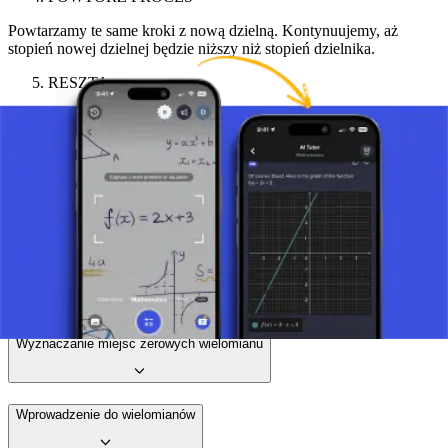
Powtarzamy te same kroki z nową dzielną. Kontynuujemy, aż
stopień nowej dzielnej będzie niższy niż stopień dzielnika.
RESZTA
Jeśli stopień bieżącej dzielnej stanie się mniejszy niż stopień
dzielnika i nie możemy kontynuować dzielenia, pozostały
wielomian jest resztą.
Zrób zdjęcie zadania i skorzystaj z pomocy AI tutor.
Wykres wielomianu
Wyznaczanie miejsc zerowych wielomianu
Wprowadzenie do wielomianów