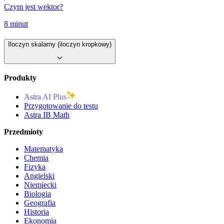
Czym jest wektor?
8 minut
Iloczyn skalarny (iloczyn kropkowy)
Produkty
Astra AI Plus
Przygotowanie do testu
Astra IB Math
Przedmioty
Matematyka
Chemia
Fizyka
Angielski
Niemiecki
Biologia
Geografia
Historia
Ekonomia