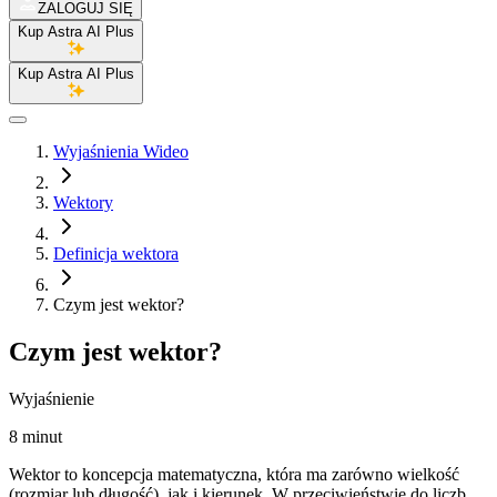
ZALOGUJ SIĘ
Kup Astra AI Plus
Kup Astra AI Plus
Wyjaśnienia Wideo
Wektory
Definicja wektora
Czym jest wektor?
Czym jest wektor?
Wyjaśnienie
8 minut
Wektor to koncepcja matematyczna, która ma zarówno wielkość
(rozmiar lub długość), jak i kierunek. W przeciwieństwie do liczb