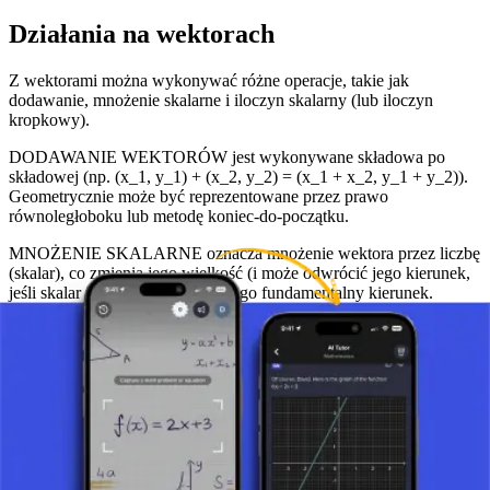
Działania na wektorach
Z wektorami można wykonywać różne operacje, takie jak
dodawanie, mnożenie skalarne i iloczyn skalarny (lub iloczyn
kropkowy).
DODAWANIE WEKTORÓW jest wykonywane składowa po
składowej (np. (x_1, y_1) + (x_2, y_2) = (x_1 + x_2, y_1 + y_2)).
Geometrycznie może być reprezentowane przez prawo
równoległoboku lub metodę koniec-do-początku.
MNOŻENIE SKALARNE oznacza mnożenie wektora przez liczbę
(skalar), co zmienia jego wielkość (i może odwrócić jego kierunek,
jeśli skalar jest ujemny), ale nie jego fundamentalny kierunek.
ILOCZYN SKALARNY (lub iloczyn kropkowy) dwóch
wektorów daje wartość skalarną, która między innymi może
wskazywać, czy dwa wektory są prostopadłe (jeśli ich iloczyn
skalarny wynosi zero).
Znaczenie wektorów
Wektory są nieodzowne w matematyce, ponieważ pozwalają na