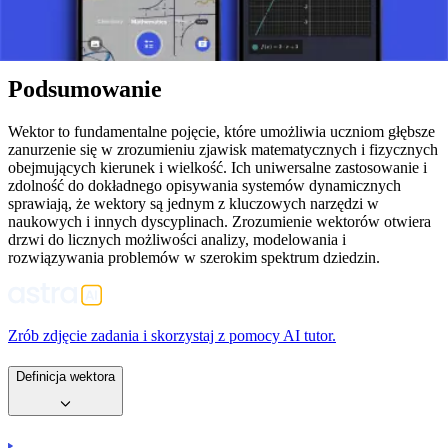
precyzyjne opisanie kierunku i wielkości różnych wielkości.
Rozumiejąc wektory, możemy lepiej analizować i rozumieć ruch
obiektów, siły na nie działające i inne interakcje przestrzenne.
Podsumowanie
Wektor to fundamentalne pojęcie, które umożliwia uczniom głębsze
zanurzenie się w zrozumieniu zjawisk matematycznych i fizycznych
obejmujących kierunek i wielkość. Ich uniwersalne zastosowanie i
zdolność do dokładnego opisywania systemów dynamicznych
sprawiają, że wektory są jednym z kluczowych narzędzi w
naukowych i innych dyscyplinach. Zrozumienie wektorów otwiera
drzwi do licznych możliwości analizy, modelowania i
rozwiązywania problemów w szerokim spektrum dziedzin.
Zrób zdjęcie zadania i skorzystaj z pomocy AI tutor.
Definicja wektora