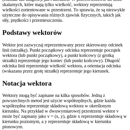
skalarnych, które mają tylko wielkość, wektory reprezentują
wielkości zorientowane w przestrzeni. To sprawia, że są niezwykle
użyteczne do opisywania różnych zjawisk fizycznych, takich jak
siły, prędkości i przemieszczenia.
Podstawy wektorów
Wektor jest zazwyczaj reprezentowany przez skierowany odcinek
linii (strzałkę). Punkt początkowy odcinka reprezentuje początek
wektora (lub punkt początkowy), a punkt końcowy (z grotką
strzałki) reprezentuje jego koniec (lub punkt końcowy). Długość
odcinka linii reprezentuje wielkość wektora, a orientacja odcinka
(wskazana przez grotę strzałki) reprezentuje jego kierunek.
Notacja wektora
Wektory mogą być zapisane na kilka sposobów. Jedną z
powszechnych metod jest użycie współrzędnych, gdzie każda
współrzędna reprezentuje składową wektora w określonym
kierunku. Na przykład w dwuwymiarowej przestrzeni wektor v
może być zapisany jako v = (x, y), gdzie x reprezentuje składową w
kierunku poziomym, a y reprezentuje składową w kierunku
pionowym.