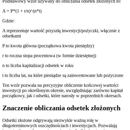
Podstawowy wzór używany do obliczania odsetek złożonych to:
A = P*(1 + r/n)^(n*t)
Gdzie:
A reprezentuje wartość przyszłą inwestycji/pożyczki, włącznie z
odsetkami
P to kwota główna (początkowa kwota pieniędzy)
r to roczna stopa procentowa (w formie dziesiętnej)
n to liczba kapitalizacji odsetek w roku
t to liczba lat, na które pieniądze są zainwestowane lub pożyczone
Ten wzór pozwala na precyzyjne obliczenie końcowej wartości
inwestycji po określonym okresie, uwzględniając zarówno kapitał
początkowy, jak i odsetki, które narosły w poprzednich okresach.
Znaczenie obliczania odsetek złożonych
Odsetki złożone odgrywają niezwykle ważną rolę w
długoterminowych oszczędnościach i inwestycjach. Pozwalają