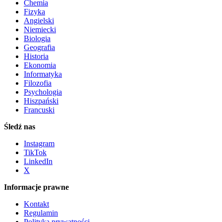
Chemia
Fizyka
Angielski
Niemiecki
Biologia
Geografia
Historia
Ekonomia
Informatyka
Filozofia
Psychologia
Hiszpański
Francuski
Śledź nas
Instagram
TikTok
LinkedIn
X
Informacje prawne
Kontakt
Regulamin
Polityka prywatności