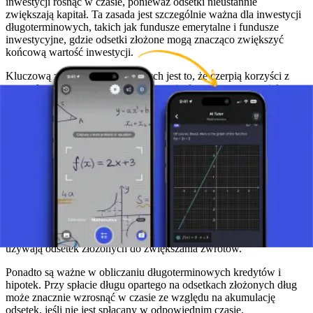
inwestycji rosnąć w czasie, ponieważ odsetki nieustannie
zwiększają kapitał. Ta zasada jest szczególnie ważna dla inwestycji
długoterminowych, takich jak fundusze emerytalne i fundusze
inwestycyjne, gdzie odsetki złożone mogą znacząco zwiększyć
końcową wartość inwestycji.
Kluczową zaletą odsetek złożonych jest to, że czerpią korzyści z
czasu. Im dłużej pozostawisz inwestycję do wzrostu, tym większy
będzie efekt odsetek złożonych. Oznacza to, że rozpoczęcie
oszczędzania lub inwestowania wcześnie jest jednym z najlepszych
sposobów na wykorzystanie tej potężnej strategii finansowej.
Odsetki złożone w praktyce
W praktyce są często używane w różnych produktach finansowych.
Konta oszczędnościowe w bankach często działają na zasadzie
odsetek złożonych, co oznacza, że twoje oszczędności są
nieustannie zwiększane zarówno przez kwotę początkową, jak i już
zarobione odsetki. Podobnie obligacje i fundusze inwestycyjne
używają odsetek złożonych do zwiększania zwrotów.
Ponadto są ważne w obliczaniu długoterminowych kredytów i
hipotek. Przy spłacie długu opartego na odsetkach złożonych dług
może znacznie wzrosnąć w czasie ze względu na akumulację
odsetek, jeśli nie jest spłacany w odpowiednim czasie.