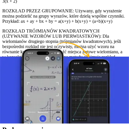
3(x + 2)
ROZKŁAD PRZEZ GRUPOWANIE: Używany, gdy wyrażenie
można podzielić na grupy wyrazów, które dzielą wspólne czynniki.
Przykład: ax + ay + bx + by = a(x+y) + b(x+y) = (a+b)(x+y)
ROZKŁAD TRÓJMIANÓW KWADRATOWYCH
(UŻYWANIE WZORÓW LUB PIERWIASTKÓW): Dla
wielomianów drugiego stopnia (trójmianów kwadratowych), jeśli
bezpośredni rozkład nie jest oczywisty, można użyć wzoru na
równanie kwadratowe, aby znaleźć miejsca zerowe wielomianu, a
w konsekwencji jego czynniki. Inne metody obejmują rozkład
trójmianów postaci x^2 + bx + c. Przykład (Różnica kwadratów):
x^2 - 9 = (x - 3)(x + 3). Przykład (Pełny kwadrat trójmianu): x^2 +
6x + 9 = (x + 3)^2
Znaczenie i zastosowania
Rozkład wyrażeń na czynniki jest niezbędny do rozwiązywania
równań algebraicznych, analizowania funkcji i upraszczania
złożonych wyrażeń. Ta technika pozwala również na lepsze
zrozumienie struktury wyrażeń algebraicznych, co jest ważne w
dalszej nauce matematyki i zastosowaniach.