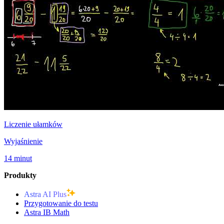
Liczenie ułamków
Wyjaśnienie
14 minut
Produkty
Astra AI Plus
Przygotowanie do testu
Astra IB Math