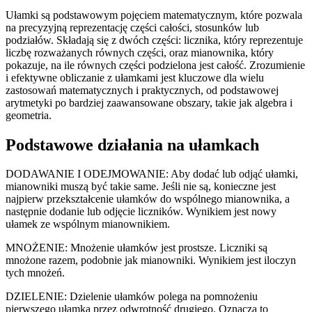
Ułamki są podstawowym pojęciem matematycznym, które pozwala
na precyzyjną reprezentację części całości, stosunków lub
podziałów. Składają się z dwóch części: licznika, który reprezentuje
liczbę rozważanych równych części, oraz mianownika, który
pokazuje, na ile równych części podzielona jest całość. Zrozumienie
i efektywne obliczanie z ułamkami jest kluczowe dla wielu
zastosowań matematycznych i praktycznych, od podstawowej
arytmetyki po bardziej zaawansowane obszary, takie jak algebra i
geometria.
Podstawowe działania na ułamkach
DODAWANIE I ODEJMOWANIE: Aby dodać lub odjąć ułamki,
mianowniki muszą być takie same. Jeśli nie są, konieczne jest
najpierw przekształcenie ułamków do wspólnego mianownika, a
następnie dodanie lub odjęcie liczników. Wynikiem jest nowy
ułamek ze wspólnym mianownikiem.
MNOŻENIE: Mnożenie ułamków jest prostsze. Liczniki są
mnożone razem, podobnie jak mianowniki. Wynikiem jest iloczyn
tych mnożeń.
DZIELENIE: Dzielenie ułamków polega na pomnożeniu
pierwszego ułamka przez odwrotność drugiego. Oznacza to