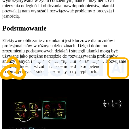
wykorzystywana w życiu codziennym, nauce i inżynierii. Od
mierzenia odległości i obliczania prawdopodobieństw, ułamki
pozwalają nam wyrażać i rozwiązywać problemy z precyzją i
jasnością.
Podsumowanie
Efektywne obliczanie z ułamkami jest kluczowe dla uczniów i
profesjonalistów w różnych dziedzinach. Dzięki dobremu
zrozumieniu podstawowych działań i strategii ułamki mogą być
używane jako potężne narzędzie do rozwiązywania problemów,
analizy danych i eksploracji koncepcji matematycznych. Rozwijanie
tej umiejętności jest zatem nieocenione dla kompetencji
matematycznych i sukcesu w różnych dyscyplinach.