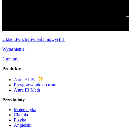
Układ dwóch równań liniowych 1
Wyjaśnienie
3 minuty
Produkty
Astra AI Plus
Przygotowanie do testu
Astra IB Math
Przedmioty
Matematyka
Chemia
Fizyka
Angielski