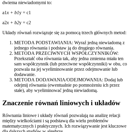
dwiema niewiadomymi to:
a1
x + b1
y = c1
a2
x + b2
y = c2
Układy równań rozwiązuje się za pomocą trzech głównych metod:
METODA PODSTAWIANIA: Wyraź jedną niewiadomą z
jednego równania i podstaw ją do drugiego równania.
METODA PRZECIWNYCH WSPÓŁCZYNNIKÓW:
Przekształć oba równania tak, aby jedna zmienna miała ten
sam współczynnik (lub przeciwne współczynniki) w obu, co
pozwala na jej wyeliminowanie przez odejmowanie lub
dodawanie.
METODA DODAWANIA/ODEJMOWANIA: Dodaj lub
odejmij równania (ewentualnie po pomnożeniu ich przez
stałe), aby wyeliminować jedną niewiadomą.
Znaczenie równań liniowych i układów
Równania liniowe i układy równań pozwalają na analizę relacji
między wielkościami i są podstawą dla wielu problemów
matematycznych i praktycznych. Ich rozwiązywanie jest kluczowe
dla dalszych studiów w algebrze.