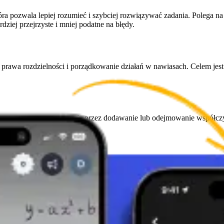
 pozwala lepiej rozumieć i szybciej rozwiązywać zadania. Polega na 
dziej przejrzyste i mniej podatne na błędy.
rawa rozdzielności i porządkowanie działań w nawiasach. Celem jest
ej samej potęgi. Łączymy je przez dodawanie lub odejmowanie współc
co jest szczególnie przydatne, gdy upraszczamy wyrażenia z nawiasa
onujemy operacje wewnątrz nawiasów, a dopiero potem na zewnątrz. C