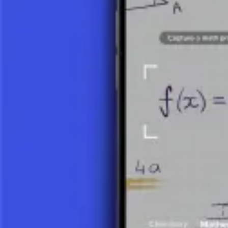
wyrazy podobne znajdujące się w tych samych nawiasach, aby stop
Praktyczne przykłady i zastosowania
Upraszczanie wyrażeń nie jest tylko teorią. Stosujemy je przy rozw
dojście do wyniku, lepsze rozumienie problemu i efektywniejsze obli
Wnioski
Upraszczanie wyrażeń to kluczowa umiejętność rozwijająca zrozumien
upraszczania jest fundamentem sukcesu w matematyce i niezbędnym
Zrób zdjęcie zadania i skorzystaj z pomocy AI tutor.
Wyrażenia i faktoryzacja
Liczby naturalne