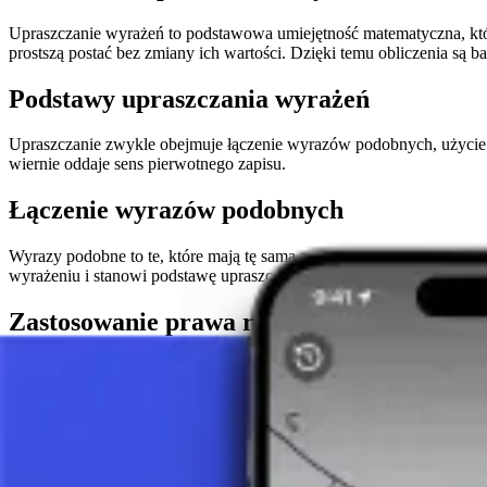
Upraszczanie wyrażeń to podstawowa umiejętność matematyczna, która
prostszą postać bez zmiany ich wartości. Dzięki temu obliczenia są bar
Podstawy upraszczania wyrażeń
Upraszczanie zwykle obejmuje łączenie wyrazów podobnych, użycie p
wiernie oddaje sens pierwotnego zapisu.
Łączenie wyrazów podobnych
Wyrazy podobne to te, które mają tę samą zmienną podniesioną do t
wyrażeniu i stanowi podstawę upraszczania wyrażeń algebraicznych.
Zastosowanie prawa rozdzielności
Prawo rozdzielności umożliwia mnożenie względem sumy w nawiasie, 
porządkować zapis przed dalszym łączeniem wyrazów podobnych.
Porządek działań i nawiasy
Nawiasy wyznaczają kolejność działań. Upraszczając, najpierw wyk