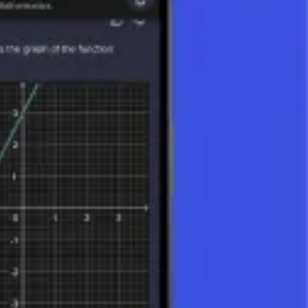
zie modeli matematycznych. Sprawne upraszczanie umożliwia szybsze
 i wspiera logiczne, analityczne myślenie. Znajomość technik