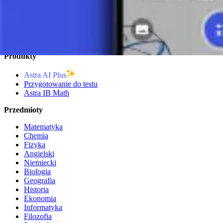
Upraszczanie wyrażeń
3 minuty
Produkty
Astra AI Plus
Przygotowanie do testu
Astra IB Math
Przedmioty
Matematyka
Chemia
Fizyka
Angielski
Niemiecki
Biologia
Geografia
Historia
Ekonomia
Informatyka
Filozofia