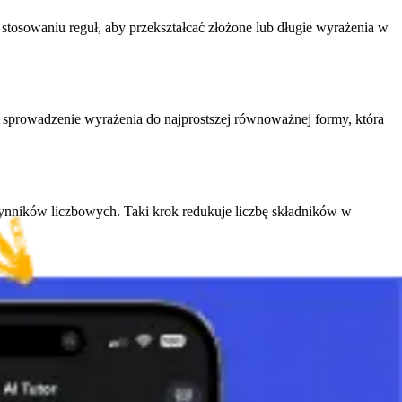
stosowaniu reguł, aby przekształcać złożone lub długie wyrażenia w
 sprowadzenie wyrażenia do najprostszej równoważnej formy, która
zynników liczbowych. Taki krok redukuje liczbę składników w
mi. Mówimy, że a(b + c) = a
b + a
c. Pozwala to usuwać nawiasy i
zęsto wykorzystujemy przy tym prawo rozdzielności lub łączymy