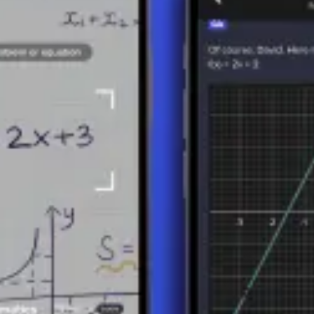
niowo usuwać nawiasy.
iązywaniu równań, obliczaniu wartości wyrażeń algebraicznych i anali
czenia.
ie algebry oraz poprawiająca biegłość rachunkową. Ułatwia obliczenia
 krokiem do opanowania bardziej zaawansowanych zagadnień.