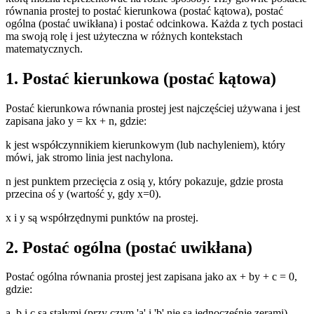
równania prostej to postać kierunkowa (postać kątowa), postać
ogólna (postać uwikłana) i postać odcinkowa. Każda z tych postaci
ma swoją rolę i jest użyteczna w różnych kontekstach
matematycznych.
1. Postać kierunkowa (postać kątowa)
Postać kierunkowa równania prostej jest najczęściej używana i jest
zapisana jako y = kx + n, gdzie:
k jest współczynnikiem kierunkowym (lub nachyleniem), który
mówi, jak stromo linia jest nachylona.
n jest punktem przecięcia z osią y, który pokazuje, gdzie prosta
przecina oś y (wartość y, gdy x=0).
x i y są współrzędnymi punktów na prostej.
2. Postać ogólna (postać uwikłana)
Postać ogólna równania prostej jest zapisana jako ax + by + c = 0,
gdzie:
a, b i c są stałymi (przy czym 'a' i 'b' nie są jednocześnie zerami).