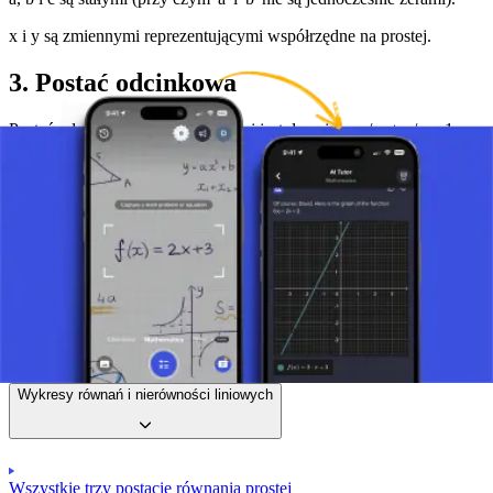
x i y są zmiennymi reprezentującymi współrzędne na prostej.
3. Postać odcinkowa
Postać odcinkowa równania prostej jest dana jako x/m + y/n = 1,
gdzie:
m jest punktem przecięcia z osią x (wartością x, gdzie prosta
przecina oś x, więc y=0).
n jest punktem przecięcia z osią y (wartością y, gdzie prosta przecina
oś y, więc x=0). (Ta postać jest ważna, gdy m != 0 i n != 0).
Zrób zdjęcie zadania i skorzystaj z pomocy AI tutor.
Wykresy równań i nierówności liniowych
Wszystkie trzy postacie równania prostej