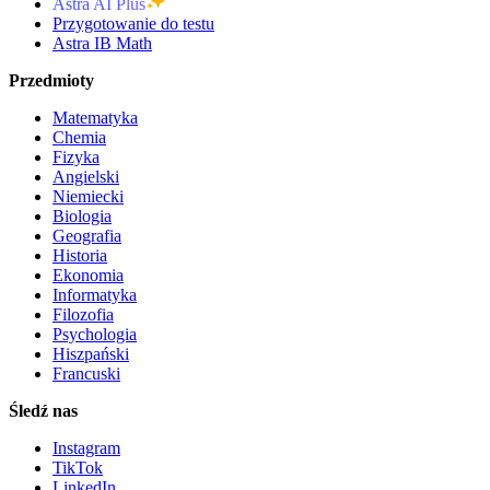
Astra AI Plus
Przygotowanie do testu
Astra IB Math
Przedmioty
Matematyka
Chemia
Fizyka
Angielski
Niemiecki
Biologia
Geografia
Historia
Ekonomia
Informatyka
Filozofia
Psychologia
Hiszpański
Francuski
Śledź nas
Instagram
TikTok
LinkedIn