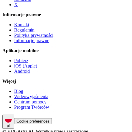
X
Informacje prawne
Kontakt
Regulamin
Polityka prywatności
Informacje prawne
Aplikacje mobilne
Pobierz
iOS (Apple)
Android
Więcej
Blog
Wideowyjaśnienia
Centrum pomocy
Program Twórców
Cookie preferences
pl
© 2026 Astra AI. Wszelkie prawa zastrzeżone.