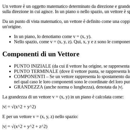
Un vettore è un oggetto matematico determinato da direzione e grandezz
sulla direzione in cui agisce. In un piano o nello spazio, un vettore è
Da un punto di vista matematico, un vettore è definito come una coppia 
un'origine.
In un piano, lo denotiamo come v = (x, y).
Nello spazio, come v = (x, y, z). Qui, x, y e z sono le component
Componenti di un Vettore
PUNTO INIZIALE (da cui il vettore ha origine, se rappresenta l
PUNTO TERMINALE (dove il vettore punta, se rappresenta lo
COMPONENTI – Se un vettore rappresenta lo spostamento dal punto
nel qual caso le loro componenti sono le coordinate del loro pun
GRANDEZZA (anche norma o lunghezza), denotata da |v|.
La grandezza di un vettore v = (x, y) in un piano è calcolata come:
|v| = √(x^2 + y^2)
E per un vettore v = (x, y, z) nello spazio:
|v| = √(x^2 + y^2 + z^2)