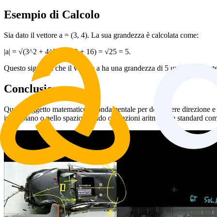
Esempio di Calcolo
Sia dato il vettore a = (3, 4). La sua grandezza è calcolata come:
|a| = √(3^2 + 4^2) = √(9 + 16) = √25 = 5.
Questo significa che il vettore a ha una grandezza di 5 unità e, se parte 
Conclusione
Questo oggetto matematico è fondamentale per descrivere direzione e 
in un piano o nello spazio usando operazioni aritmetiche standard com