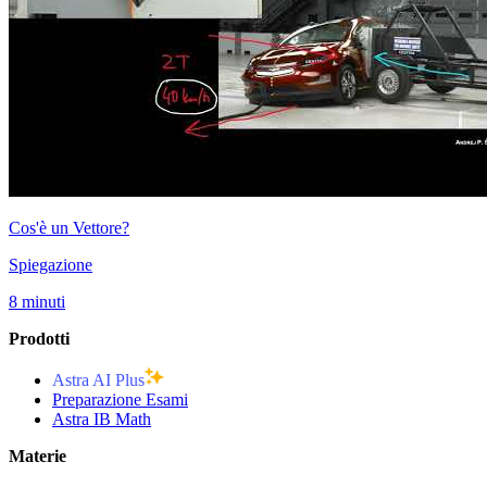
Cos'è un Vettore?
Spiegazione
8 minuti
Prodotti
Astra AI Plus
Preparazione Esami
Astra IB Math
Materie