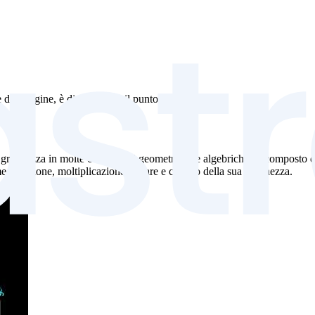
dall'origine, è diretto verso il punto (3, 4).
grandezza in molte costruzioni geometriche e algebriche. È composto da
e addizione, moltiplicazione scalare e calcolo della sua lunghezza.