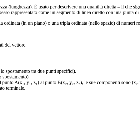
a (lunghezza). È usato per descrivere una quantità diretta – il che sig
 spesso rappresentato come un segmento di linea diretto con una punta di 
ordinata (in un piano) o una tripla ordinata (nello spazio) di numeri re
i del vettore.
o spostamento tra due punti specifici).
 spostamento).
 A(x₁, y₁, z₁) al punto B(x₂, y₂, z₂), le sue componenti sono (x₂-x₁, y
to terminale.