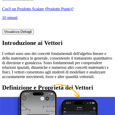
Cos'è un Prodotto Scalare (Prodotto Punto)?
10 minuti
Visualizza Dettagli
Introduzione ai Vettori
I vettori sono uno dei concetti fondamentali dell'algebra lineare e
della matematica in generale, consentendo il trattamento quantitativo
di direzione e grandezza. Sono fondamentali per comprendere
relazioni spaziali, dinamiche e numerosi altri concetti matematici e
fisici. I vettori consentono agli studenti di modellare e analizzare
accuratamente movimenti, forze e altre quantità vettoriali.
Definizione e Proprietà dei Vettori
Un vettore è un oggetto matematico che ha due caratteristiche
principali: grandezza (o lunghezza) e direzione. I vettori possono
essere rappresentati graficamente come frecce, dove la lunghezza
della freccia rappresenta la grandezza del vettore, e la punta della