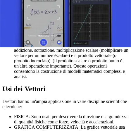
freccia indica la sua direzione. Nella notazione matematica, i vettori
sono spesso denotati da lettere minuscole con una freccia sopra (ad
esempio, v⃗) o in grassetto (ad esempio, v).
DIMENSIONE DI UN VETTORE: Questa è determinata dal
numero di componenti del vettore, che corrisponde alla
dimensione dello spazio in cui il vettore giace (ad esempio, un
vettore 2D ha due componenti, un vettore 3D ne ha tre).
OPERAZIONI CON I VETTORI: Queste includono
addizione, sottrazione, moltiplicazione scalare (moltiplicare un
vettore per un numero/scalare) e il prodotto vettoriale (o
prodotto incrociato). (Il prodotto scalare o prodotto punto è
un'altra operazione importante). Queste operazioni
consentono la costruzione di modelli matematici complessi e
analisi.
Usi dei Vettori
I vettori hanno un'ampia applicazione in varie discipline scientifiche
e tecniche:
FISICA: Sono usati per descrivere la direzione e la grandezza
di quantità fisiche come forze, velocità e accelerazioni.
GRAFICA COMPUTERIZZATA: La grafica vettoriale usa