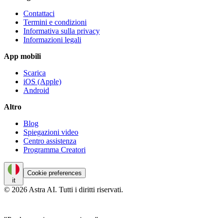
Contattaci
Termini e condizioni
Informativa sulla privacy
Informazioni legali
App mobili
Scarica
iOS (Apple)
Android
Altro
Blog
Spiegazioni video
Centro assistenza
Programma Creatori
Cookie preferences
it
© 2026 Astra AI. Tutti i diritti riservati.