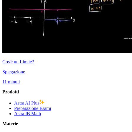
Cos'è un Limite?
Spiegazione
11 minuti
Prodotti
Astra AI Plus
Preparazione Esami
Astra IB Math
Materie