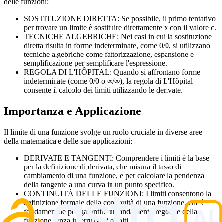
delle funzioni:
SOSTITUZIONE DIRETTA: Se possibile, il primo tentativo
per trovare un limite è sostituire direttamente x con il valore c.
TECNICHE ALGEBRICHE: Nei casi in cui la sostituzione
diretta risulta in forme indeterminate, come 0/0, si utilizzano
tecniche algebriche come fattorizzazione, espansione e
semplificazione per semplificare l'espressione.
REGOLA DI L'HÔPITAL: Quando si affrontano forme
indeterminate (come 0/0 o ∞/∞), la regola di L'Hôpital
consente il calcolo dei limiti utilizzando le derivate.
Importanza e Applicazione
Il limite di una funzione svolge un ruolo cruciale in diverse aree
della matematica e delle sue applicazioni:
DERIVATE E TANGENTI: Comprendere i limiti è la base
per la definizione di derivata, che misura il tasso di
cambiamento di una funzione, e per calcolare la pendenza
della tangente a una curva in un punto specifico.
CONTINUITÀ DELLE FUNZIONI: I limiti consentono la
definizione formale della continuità di una funzione, che è
fondamentale per garantire un andamento regolare della
funzione senza interruzioni o salti.