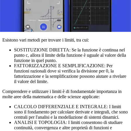
funzione quando x si avvicina all'infinito descrive il
comportamento della funzione al "bordo" del suo dominio o
quando i suoi valori aumentano significativamente.
Metodi per Trovare i Limiti
Esistono vari metodi per trovare i limiti, tra cui:
SOSTITUZIONE DIRETTA: Se la funzione è continua nel
punto c, allora il limite della funzione è uguale al valore della
funzione in quel punto.
FATTORIZZAZIONE E SEMPLIFICAZIONE: Per
funzioni razionali dove si verifica la divisione per 0, la
fattorizzazione e la semplificazione possono aiutare a rivelare
il valore del limite.
Comprendere e utilizzare i limiti è di fondamentale importanza in
molte aree della matematica e delle scienze applicate:
CALCOLO DIFFERENZIALE E INTEGRALE: I limiti
sono il fondamento per calcolare derivate e integrali, che sono
centrali per l'analisi e la modellazione di sistemi dinamici.
ANALISI E TOPOLOGIA: I limiti consentono di studiare
continuità, convergenza e altre proprietà di funzioni e