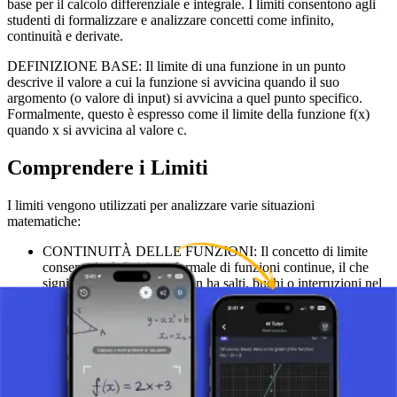
base per il calcolo differenziale e integrale. I limiti consentono agli
studenti di formalizzare e analizzare concetti come infinito,
continuità e derivate.
DEFINIZIONE BASE: Il limite di una funzione in un punto
descrive il valore a cui la funzione si avvicina quando il suo
argomento (o valore di input) si avvicina a quel punto specifico.
Formalmente, questo è espresso come il limite della funzione f(x)
quando x si avvicina al valore c.
Comprendere i Limiti
I limiti vengono utilizzati per analizzare varie situazioni
matematiche:
CONTINUITÀ DELLE FUNZIONI: Il concetto di limite
consente la definizione formale di funzioni continue, il che
significa che la funzione non ha salti, buchi o interruzioni nel
suo andamento.
DERIVATE E TANGENTI: Il limite del rapporto
incrementale di una funzione, quando l'intervallo tra due punti
si avvicina a zero, descrive il concetto di derivata, che
rappresenta la pendenza della tangente al grafico della
funzione.
COMPORTAMENTO ALL'INFINITO: Il limite di una