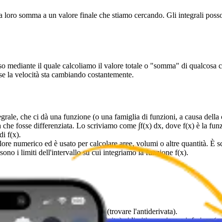
la loro somma a un valore finale che stiamo cercando. Gli integrali possono
so mediante il quale calcoliamo il valore totale o "somma" di qualcosa 
a se la velocità sta cambiando costantemente.
che ci dà una funzione (o una famiglia di funzioni, a causa della cost
a che fosse differenziata. Lo scriviamo come ∫f(x) dx, dove f(x) è la fun
di f(x).
merico ed è usato per calcolare aree, volumi o altre quantità. È scritt
sono i limiti dell'intervallo su cui integriamo la funzione f(x).
rivata è uguale all'espressione data (trovare l'antiderivata).
i di un'antiderivata (l'integrale indefinito) ai limiti superiore e inferio