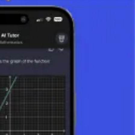
in un dato momento è rappresentata da una funzione, possiamo usare un
 tempo dà lo spostamento).
volume. Sono molto utili non solo a scuola ma anche nella scienza e
re comprensione della matematica e al miglioramento delle tecnologie che