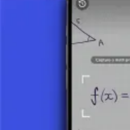
Applicazione degli Integrali
Immagina di voler calcolare la distanza totale che un'auto percorre se
integrale per calcolare la distanza totale percorsa in un periodo di tem
Conclusione
Gli integrali sono una parte fondamentale della matematica che ci aiu
nell'ingegneria, poiché ci aiutano a risolvere vari problemi, dalla fis
usiamo ogni giorno.
Scatta una foto del tuo compito e usa il tutor AI.
Integrale Indefinito
Cos'è un Integrale?