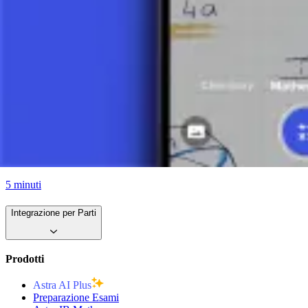
5 minuti
Formula Generale per l'Integrale (Concetto di Integrazione)
7 minuti
Integrazione di Funzioni Razionali
3 minuti
Integrazione per Introduzione di una Nuova Variabile 1 (Metodo di So
5 minuti
Integrazione per Parti
Prodotti
Astra AI Plus
Preparazione Esami