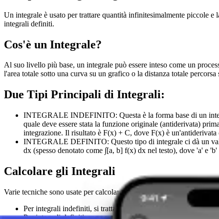
Un integrale è usato per trattare quantità infinitesimalmente piccole e 
integrali definiti.
Cos'è un Integrale?
Al suo livello più base, un integrale può essere inteso come un proces
l'area totale sotto una curva su un grafico o la distanza totale percors
Due Tipi Principali di Integrali:
INTEGRALE INDEFINITO: Questa è la forma base di un integrale, 
quale deve essere stata la funzione originale (antiderivata) prim
integrazione. Il risultato è F(x) + C, dove F(x) è un'antiderivata 
INTEGRALE DEFINITO: Questo tipo di integrale ci dà un valore nu
dx (spesso denotato come ∫[a, b] f(x) dx nel testo), dove 'a' e 'b' 
Calcolare gli Integrali
Varie tecniche sono usate per calcolare gli integrali.
Per integrali indefiniti, si tratta di trovare una funzione la cui de
Per integrali definiti, spesso calcoliamo la differenza tra i valor