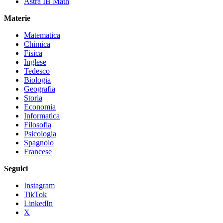
Astra IB Math
Materie
Matematica
Chimica
Fisica
Inglese
Tedesco
Biologia
Geografia
Storia
Economia
Informatica
Filosofia
Psicologia
Spagnolo
Francese
Seguici
Instagram
TikTok
LinkedIn
X