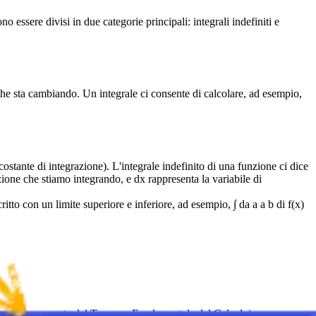
 essere divisi in due categorie principali: integrali indefiniti e
che sta cambiando. Un integrale ci consente di calcolare, ad esempio,
ante di integrazione). L'integrale indefinito di una funzione ci dice
zione che stiamo integrando, e dx rappresenta la variabile di
o con un limite superiore e inferiore, ad esempio, ∫ da a a b di f(x)
re (questa è una parte del Teorema Fondamentale del Calcolo).