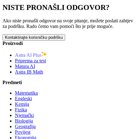
NISTE PRONAŠLI ODGOVOR?
Ako niste pronašli odgovor na svoje pitanje, možete poslati zahtjev
za podršku. Rado ćemo vam pomoći što je prije moguće.
Kontaktirajte korisničku podršku
Proizvodi
Astra AI Plus
Priprema za test
Matura AI
Astra IB Math
Predmeti
Matematika
Engleski
Kemija
Fizika
Njemački
Biologija
Geografija
Povijest
Ekonomija