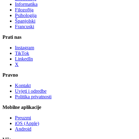
Informatika
Filozofija
Psihologija
Španjolski
Francuski
Prati nas
Instagram
TikTok
LinkedIn
X
Pravno
Kontakt
Uvjeti i odredbe
Politika privatnosti
Mobilne aplikacije
Preuzmi
iOS (Apple)
Android