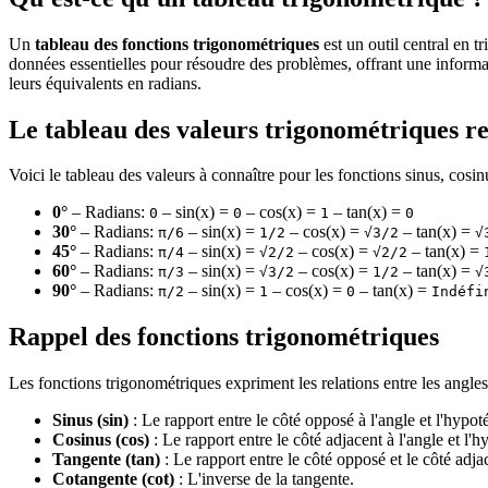
Un
tableau des fonctions trigonométriques
est un outil central en t
données essentielles pour résoudre des problèmes, offrant une informa
leurs équivalents en radians.
Le tableau des valeurs trigonométriques 
Voici le tableau des valeurs à connaître pour les fonctions sinus, cosin
0°
– Radians:
– sin(x) =
– cos(x) =
– tan(x) =
0
0
1
0
30°
– Radians:
– sin(x) =
– cos(x) =
– tan(x) =
π/6
1/2
√3/2
√
45°
– Radians:
– sin(x) =
– cos(x) =
– tan(x) =
π/4
√2/2
√2/2
60°
– Radians:
– sin(x) =
– cos(x) =
– tan(x) =
π/3
√3/2
1/2
√
90°
– Radians:
– sin(x) =
– cos(x) =
– tan(x) =
π/2
1
0
Indéfi
Rappel des fonctions trigonométriques
Les fonctions trigonométriques expriment les relations entre les angles 
Sinus (sin)
: Le rapport entre le côté opposé à l'angle et l'hypot
Cosinus (cos)
: Le rapport entre le côté adjacent à l'angle et l'
Tangente (tan)
: Le rapport entre le côté opposé et le côté adja
Cotangente (cot)
: L'inverse de la tangente.