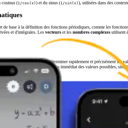
 cosinus (
) et du sinus (
), utilisées dans des contex
1/cos(x)
1/sin(x)
matiques
sert de base à la définition des fonctions périodiques, comme les fonctio
vées et d'intégrales. Les
vecteurs
et les
nombres complexes
utilisent
 professionnels. Il permet de déterminer rapidement et précisément les v
onométriques, il fournit un aperçu immédiat des valeurs possibles, simpl
l'analyse de signaux.
tal en trigonométrie et, plus largement, dans les disciplines mathématiq
s complexes en physique et en ingénierie. En raison de son universalité 
rofessionnels.