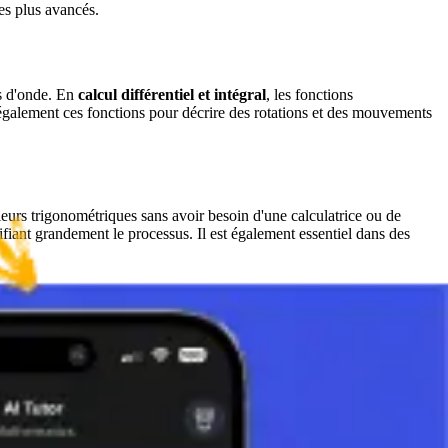
tes plus avancés.
ns d'onde. En
calcul différentiel et intégral
, les fonctions
 également ces fonctions pour décrire des rotations et des mouvements
aleurs trigonométriques sans avoir besoin d'une calculatrice ou de
ifiant grandement le processus. Il est également essentiel dans des
ues et scientifiques. Il permet de résoudre efficacement des
et de sa praticité, ce tableau reste un outil indispensable tant dans