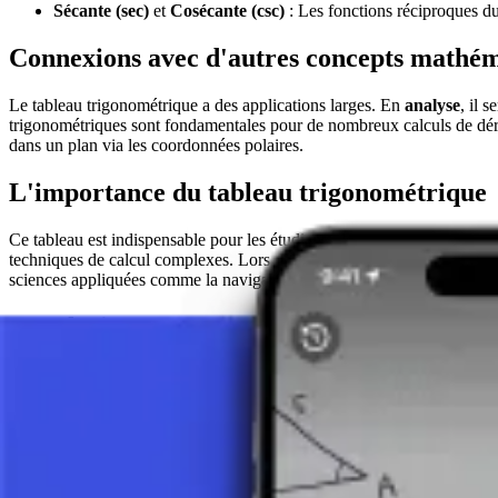
Sécante (sec)
et
Cosécante (csc)
: Les fonctions réciproques du
Connexions avec d'autres concepts mathé
Le tableau trigonométrique a des applications larges. En
analyse
, il 
trigonométriques sont fondamentales pour de nombreux calculs de déri
dans un plan via les coordonnées polaires.
L'importance du tableau trigonométrique
Ce tableau est indispensable pour les étudiants, les enseignants et les
techniques de calcul complexes. Lors de la résolution d'équations trig
sciences appliquées comme la navigation, l'ingénierie, la physique et 
Conclusion
Le tableau des fonctions trigonométriques représente un outil fondamen
problèmes mathématiques, des calculs géométriques simples aux équation
le milieu universitaire que dans la pratique quotidienne de nombreux p