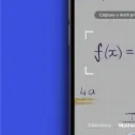
Prenez une photo de votre devoir et utilisez le tuteur IA.
Fonctions Trigonométriques
Qu'est-ce que la Trigonométrie ?
3 minutes
Les Bases des Fonctions Trigonométriques
9 minutes
Exemple de Calcul avec les Fonctions Trigonométriques
10 minutes
Identités Trigonométriques
8 minutes