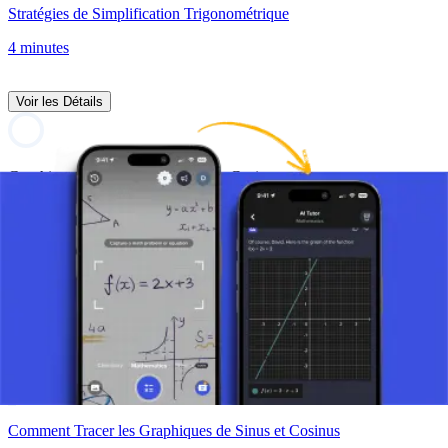
Stratégies de Simplification Trigonométrique
4 minutes
Voir les Détails
Graphiques des Fonctions Sinus et Cosinus
2 vidéos
Voir les Détails
Le Graphique de la Fonction Sinus
8 minutes
Comment Tracer les Graphiques de Sinus et Cosinus