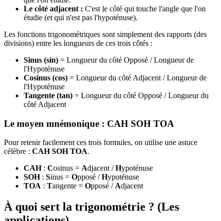
Le côté adjacent :
C'est le côté qui touche l'angle que l'on
étudie (et qui n'est pas l'hypoténuse).
Les fonctions trigonométriques sont simplement des rapports (des
divisions) entre les longueurs de ces trois côtés :
Sinus (sin)
= Longueur du côté Opposé / Longueur de
l'Hypoténuse
Cosinus (cos)
= Longueur du côté Adjacent / Longueur de
l'Hypoténuse
Tangente (tan)
= Longueur du côté Opposé / Longueur du
côté Adjacent
Le moyen mnémonique : CAH SOH TOA
Pour retenir facilement ces trois formules, on utilise une astuce
célèbre :
CAH SOH TOA
.
CAH
:
C
osinus =
A
djacent /
H
ypoténuse
SOH
:
S
inus =
O
pposé /
H
ypoténuse
TOA
:
T
angente =
O
pposé /
A
djacent
À quoi sert la trigonométrie ? (Les
applications)