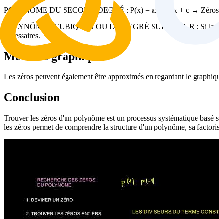
POLYNÔME DU SECOND DEGRÉ : P(x) = ax² + bx + c → Zéros utilisant
POLYNÔMES CUBIQUES OU DE DEGRÉ SUPÉRIEUR : Si la factorisation 
nécessaires.
Méthode graphique
Les zéros peuvent également être approximés en regardant le graphique 
Conclusion
Trouver les zéros d'un polynôme est un processus systématique basé sur 
les zéros permet de comprendre la structure d'un polynôme, sa factorisa