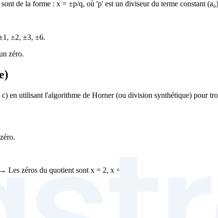
sont de la forme : x = ±p/q, où 'p' est un diviseur du terme constant (a₀),
 ±1, ±2, ±3, ±6.
 un zéro.
e)
 c) en utilisant l'algorithme de Horner (ou division synthétique) pour tro
 zéro.
→ Les zéros du quotient sont x = 2, x = 3.