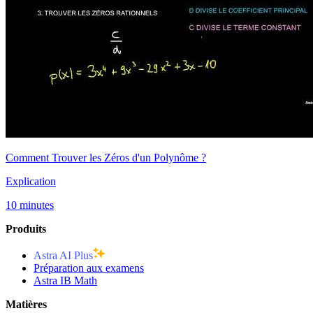
Comment Trouver les Zéros d'un Polynôme ?
Explication
10 minutes
Produits
Astra AI Plus
Préparation aux examens
Astra IB Math
Matières