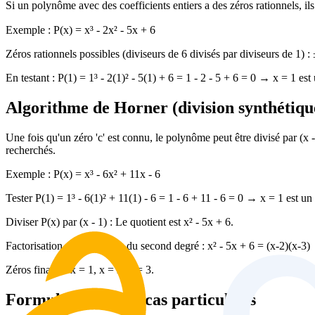
Si un polynôme avec des coefficients entiers a des zéros rationnels, ils 
Exemple : P(x) = x³ - 2x² - 5x + 6
Zéros rationnels possibles (diviseurs de 6 divisés par diviseurs de 1) :
En testant : P(1) = 1³ - 2(1)² - 5(1) + 6 = 1 - 2 - 5 + 6 = 0 → x = 1 est
Algorithme de Horner (division synthétiqu
Une fois qu'un zéro 'c' est connu, le polynôme peut être divisé par (x -
recherchés.
Exemple : P(x) = x³ - 6x² + 11x - 6
Tester P(1) = 1³ - 6(1)² + 11(1) - 6 = 1 - 6 + 11 - 6 = 0 → x = 1 est un
Diviser P(x) par (x - 1) : Le quotient est x² - 5x + 6.
Factorisation du polynôme du second degré : x² - 5x + 6 = (x-2)(x-3) 
Zéros finaux : x = 1, x = 2, x = 3.
Formules pour des cas particuliers