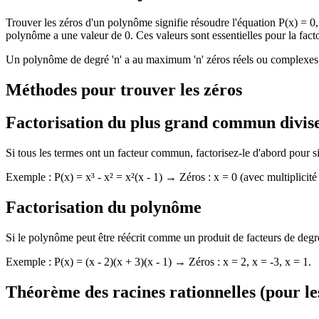
Trouver les zéros d'un polynôme signifie résoudre l'équation P(x) = 0, 
polynôme a une valeur de 0. Ces valeurs sont essentielles pour la factor
Un polynôme de degré 'n' a au maximum 'n' zéros réels ou complexes, 
Méthodes pour trouver les zéros
Factorisation du plus grand commun divi
Si tous les termes ont un facteur commun, factorisez-le d'abord pour s
Exemple : P(x) = x³ - x² = x²(x - 1) → Zéros : x = 0 (avec multiplicité 
Factorisation du polynôme
Si le polynôme peut être réécrit comme un produit de facteurs de degré 
Exemple : P(x) = (x - 2)(x + 3)(x - 1) → Zéros : x = 2, x = -3, x = 1.
Théorème des racines rationnelles (pour le