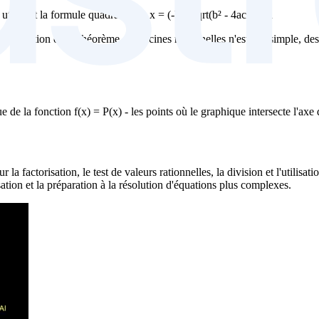
 la formule quadratique : x = (-b ± sqrt(b² - 4ac)) / 2a
ou le théorème des racines rationnelles n'est pas simple, des mé
de la fonction f(x) = P(x) - les points où le graphique intersecte l'axe
la factorisation, le test de valeurs rationnelles, la division et l'utili
tion et la préparation à la résolution d'équations plus complexes.