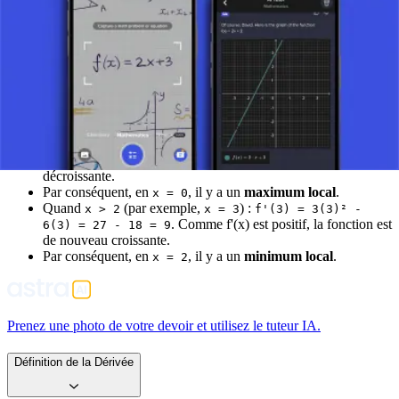
de la dérivée première)
Nous examinons le signe de f'(x) pour des valeurs inférieures,
comprises entre, et supérieures aux points critiques :
Quand
(par exemple,
) :
x < 0
x = -1
f'(-1) = 3(-1)² -
. Comme f'(x) est positif, la fonction est
6(-1) = 3 + 6 = 9
croissante.
Quand
(par exemple,
) :
0 < x < 2
x = 1
f'(1) = 3(1)² -
. Comme f'(x) est négatif, la fonction est
6(1) = 3 - 6 = -3
décroissante.
Par conséquent, en
, il y a un
maximum local
.
x = 0
Quand
(par exemple,
) :
x > 2
x = 3
f'(3) = 3(3)² -
. Comme f'(x) est positif, la fonction est
6(3) = 27 - 18 = 9
de nouveau croissante.
Par conséquent, en
, il y a un
minimum local
.
x = 2
Prenez une photo de votre devoir et utilisez le tuteur IA.
Définition de la Dérivée