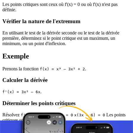
Les points critiques sont ceux où f'(x) = 0 ou où f'(x) n'est pas
définie.
Vérifier la nature de l'extremum
En utilisant le test de la dérivée seconde ou le test de la dérivée
première, déterminez si le point critique est un maximum, un
minimum, ou un point d'inflexion.
Exemple
Prenons la fonction
.
f(x) = x³ – 3x² + 2
Calculer la dérivée
.
f'(x) = 3x² – 6x
Déterminer les points critiques
Résolvez
.
Les points
f'(x) = 0
3x² – 6x = 0
x(3x – 6) = 0
critiques sont
et
.
x = 0
x = 2
Vérifier la nature de l'extremum (en utilisant le test