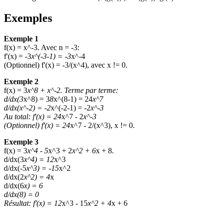
Exemples
Exemple 1
f(x) = x^-3. Avec n = -3:
f'(x) = -3
x^(-3-1) = -3
x^-4
(Optionnel) f'(x) = -3/(x^4), avec x != 0.
Exemple 2
f(x) = 3
x^8 + x^-2. Terme par terme:
d/dx(3
x^8) = 3
8
x^(8-1) = 24
x^7
d/dx(x^-2) = -2
x^(-2-1) = -2
x^-3
Au total: f'(x) = 24
x^7 - 2
x^-3
(Optionnel) f'(x) = 24
x^7 - 2/(x^3), x != 0.
Exemple 3
f(x) = 3
x^4 - 5
x^3 + 2
x^2 + 6
x + 8.
d/dx(3
x^4) = 12
x^3
d/dx(-5
x^3) = -15
x^2
d/dx(2
x^2) = 4
x
d/dx(6
x) = 6
d/dx(8) = 0
Résultat: f'(x) = 12
x^3 - 15
x^2 + 4
x + 6