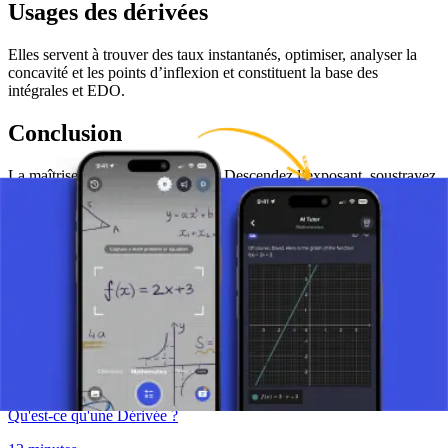
Usages des dérivées
Elles servent à trouver des taux instantanés, optimiser, analyser la
concavité et les points d’inflexion et constituent la base des
intégrales et EDO.
Conclusion
La maîtrise vient avec la pratique. Descendez l’exposant, soustrayez
1, surveillez les signes et souvenez-vous: d/dx(x) = 1 et
d/dx(constante) = 0.
Prenez une photo de votre devoir et utilisez le tuteur IA.
Définition de la Dérivée
Qu'est-ce qu'une Dérivée ?