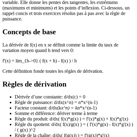
variable. Elle donne les pentes des tangentes, les extrémums
(maximums et minimums) et les points d’inflexion. Ci-dessous, un
rappel concis et trois exercices résolus pas à pas avec la règle de
puissance.
Concepts de base
La dérivée de f(x) en x se définit comme la limite du taux de
variation moyen quand h tend vers 0:
f'(x) = lim_{h->0} ( f(x + h) - f(x) ) / h
Cette définition fonde toutes les règles de dérivation.
Règles de dérivation
Dérivée d’une constante: d/dx(c) = 0
Règle de puissance: d/dx(x^n) = n*x^(n-1)
Facteur constant: d/dx(k
x^n) = k
n*x^(n-1)
Somme et différence: dériver terme à terme
Règle du produit: d/dx( f(x)*g(x) ) = f'(x)*g(x) + f(x)*g'(x)
Règle du quotient: d/dx( f(x)/g(x) ) = ( f'(x)*g(x) - f(x)*g'(x) )
/ ( g(x) )^2
Règle de la chaîne: d/dx( f(g(x)) ) = f'(g(x))*g'(x)