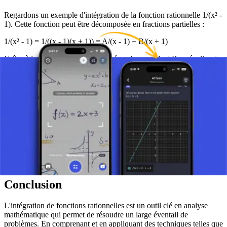
Regardons un exemple d'intégration de la fonction rationnelle 1/(x² -
1). Cette fonction peut être décomposée en fractions partielles :
1/(x² - 1) = 1/((x - 1)(x + 1)) = A/(x - 1) + B/(x + 1)
Grâce à la procédure appropriée (résoudre pour A et B en égalisant
les coefficients ou en substituant des valeurs de x), nous trouvons A
= 1/2 et B = -1/2.
Cela conduit à : (1/2)/(x - 1) - (1/2)/(x + 1)
Ensuite, nous intégrons chaque fraction séparément :
∫ [1/(x² - 1)] dx = ∫ [(1/2)/(x - 1)] dx - ∫ [(1/2)/(x + 1)] dx
= (1/2)ln|x - 1| - (1/2)ln|x + 1| + C
où C est la constante d'intégration.
Conclusion
L'intégration de fonctions rationnelles est un outil clé en analyse
mathématique qui permet de résoudre un large éventail de
problèmes. En comprenant et en appliquant des techniques telles que