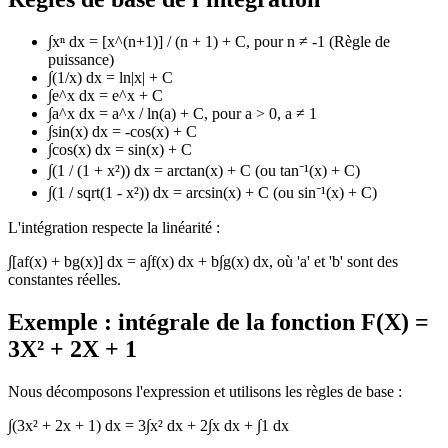
∫xⁿ dx = [x^(n+1)] / (n + 1) + C, pour n ≠ -1 (Règle de
puissance)
∫(1/x) dx = ln|x| + C
∫e^x dx = e^x + C
∫a^x dx = a^x / ln(a) + C, pour a > 0, a ≠ 1
∫sin(x) dx = -cos(x) + C
∫cos(x) dx = sin(x) + C
∫(1 / (1 + x²)) dx = arctan(x) + C (ou tan⁻¹(x) + C)
∫(1 / sqrt(1 - x²)) dx = arcsin(x) + C (ou sin⁻¹(x) + C)
L'intégration respecte la linéarité :
∫[af(x) + bg(x)] dx = a∫f(x) dx + b∫g(x) dx, où 'a' et 'b' sont des
constantes réelles.
Exemple : intégrale de la fonction F(X) =
3X² + 2X + 1
Nous décomposons l'expression et utilisons les règles de base :
∫(3x² + 2x + 1) dx = 3∫x² dx + 2∫x dx + ∫1 dx