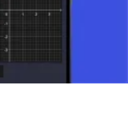
. Comprendre les différents types de triangles, le calcul de leur aire
s et de l'utilisation pratique des triangles dans la vie quotidienne. Le