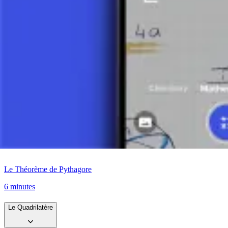
Le triangle est une figure géométrique fondamentale avec de larges appl
et de leur périmètre, ainsi que leurs propriétés est crucial pour les élèv
triangle reste l'une des formes les plus importantes dans le monde de l
Prenez une photo de votre devoir et utilisez le tuteur IA.
Le Triangle
Qu'est-ce qu'un Triangle ?
Le Théorème de Pythagore
6 minutes
Le Quadrilatère