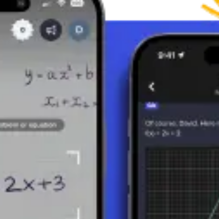
 fonction des données fournies.
gle
nt la base et la hauteur :
Aire (A) = (base * hauteur) / 2
 côtés :
Périmètre (P) = a + b + c
(où a, b, et c sont les longueurs des c
tions dans divers domaines.
des composantes vectorielles, permettant de résoudre des problèmes tels que
a conception de structures stables, car une structure triangulaire offre f
rie
es propriétés et ses règles est crucial pour résoudre des problèmes plus 
riangles sont également utilisés dans la construction de nombreuses autr