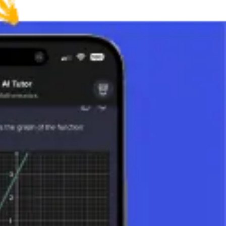
ôtés)
 le calcul de la force ou de la tension dans différentes situations.
orce et stabilité dans des constructions comme les ponts ou les
complexes, tels que les calculs en trigonométrie, l'analyse de figures
es formes et structures géométriques.