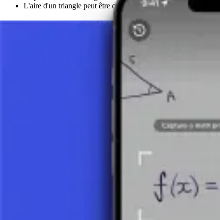
L'aire d'un triangle peut être calculée de plusieurs manières, en
Calcul de l'aire et du périmètre d'un trian
Pour calculer l'aire, diverses formules peuvent être utilisées. En utilisa
Le périmètre est calculé en additionnant simplement les longueurs des
Utilisations pratiques du triangle
Le triangle est un élément de base en géométrie et a de larges applica
En
physique
, les triangles sont utilisés dans l'analyse des forces et 
En
architecture et en ingénierie
, les triangles sont importants pour l
charpentes de toit.
Le triangle comme fondement de la géomét
Le triangle est l'un des éléments de base de la géométrie. Comprendre s
géométriques et l'application du théorème de Pythagore. De plus, les t
Conclusion