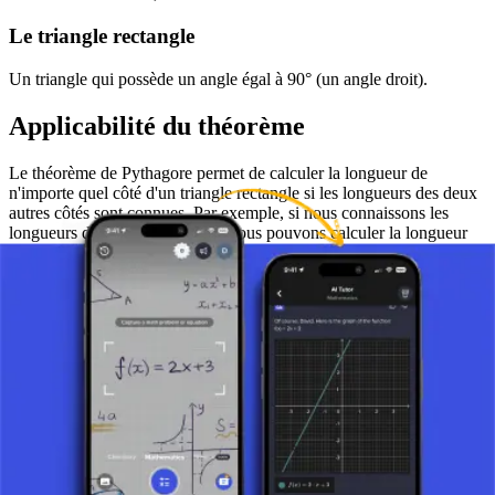
Le triangle rectangle
Un triangle qui possède un angle égal à 90° (un angle droit).
Applicabilité du théorème
Le théorème de Pythagore permet de calculer la longueur de
n'importe quel côté d'un triangle rectangle si les longueurs des deux
autres côtés sont connues. Par exemple, si nous connaissons les
longueurs des cathètes 'a' et 'b', nous pouvons calculer la longueur
de l'hypoténuse 'c' en utilisant la formule
.
c = sqrt(a² + b²)
Exemple d'utilisation du théorème
Pour une meilleure compréhension, utilisons un exemple pratique :
supposons que nous ayons un triangle rectangle avec des cathètes de
longueurs 3 et 4. Nous utilisons le théorème de Pythagore pour
calculer la longueur de l'hypoténuse. Selon la formule, nous
obtenons
, ce qui signifie
.
c² = 3² + 4²
c² = 9 + 16 = 25
L'hypoténuse de ce triangle est donc
.
c = sqrt(25) = 5
Conclusion