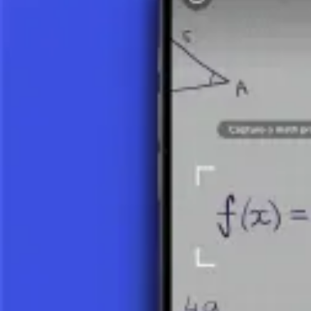
D'abord, nous trouvons la factorisation première des nombres :
18 = 2 * 3²
12 = 2² * 3
Les facteurs premiers communs sont 2 et 3. Le Plus Grand Commun Divi
PGCD(18, 12) = 2¹ * 3¹ = 2 * 3 = 6.
Plus Petit Commun Multiple (PPCM)
Méthode 1 : Utilisation du produit et du PGCD
D'abord, calculez le produit des nombres : 18 * 12 = 216.
Ensuite, calculez le PPCM comme le produit des nombres divisé par
PPCM(18, 12) = 216 / 6 = 36.
Méthode 2 : Utilisation de la factorisation première
Le Plus Petit Commun Multiple est le produit des puissances les plus é
Les facteurs premiers impliqués sont 2 et 3.
La puissance la plus élevée de 2 est 2² (de 12).