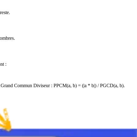
reste.
nombres.
nt :
lus Grand Commun Diviseur : PPCM(a, b) = (|a * b|) / PGCD(a, b).