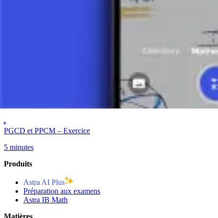
La puissance la plus élevée de 3 est 3² (de 18).
PPCM(18, 12) = 2² * 3² = 4 * 9 = 36.
Prenez une photo de votre devoir et utilisez le tuteur IA.
Plus Grand Commun Diviseur et Plus Petit Commun Multiple
PGCD et PPCM – Exercice
5 minutes
Produits
Astra AI Plus
Préparation aux examens
Astra IB Math
Matières