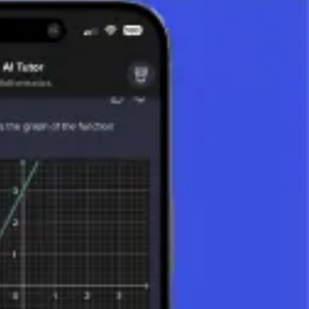
remiers communs :
 :