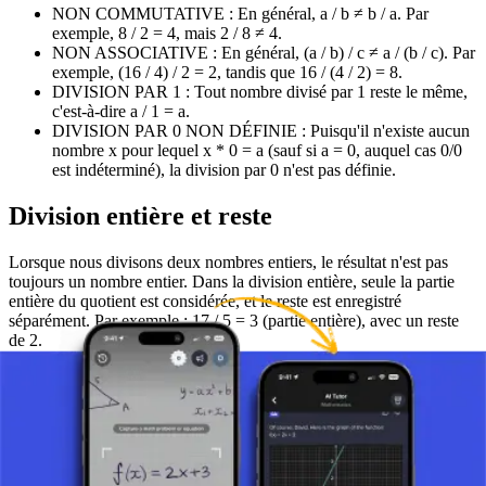
NON COMMUTATIVE : En général, a / b ≠ b / a. Par
exemple, 8 / 2 = 4, mais 2 / 8 ≠ 4.
NON ASSOCIATIVE : En général, (a / b) / c ≠ a / (b / c). Par
exemple, (16 / 4) / 2 = 2, tandis que 16 / (4 / 2) = 8.
DIVISION PAR 1 : Tout nombre divisé par 1 reste le même,
c'est-à-dire a / 1 = a.
DIVISION PAR 0 NON DÉFINIE : Puisqu'il n'existe aucun
nombre x pour lequel x * 0 = a (sauf si a = 0, auquel cas 0/0
est indéterminé), la division par 0 n'est pas définie.
Division entière et reste
Lorsque nous divisons deux nombres entiers, le résultat n'est pas
toujours un nombre entier. Dans la division entière, seule la partie
entière du quotient est considérée, et le reste est enregistré
séparément. Par exemple : 17 / 5 = 3 (partie entière), avec un reste
de 2.
Cela peut s'écrire comme : 17 = 3 * 5 + 2.
La division entière est importante en arithmétique modulaire et dans
les algorithmes.
Fractions et nombres décimaux