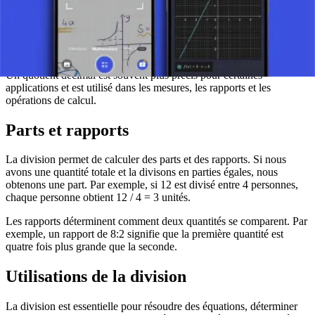
Si la division de deux nombres ne donne pas un nombre entier, le
quotient peut être exprimé sous forme de fraction ou sous forme
décimale. Par exemple : 7 / 2 = 7/2 = 3,5.
Un quotient décimal est souvent plus précis pour certaines
applications et est utilisé dans les mesures, les rapports et les
opérations de calcul.
Parts et rapports
La division permet de calculer des parts et des rapports. Si nous
avons une quantité totale et la divisons en parties égales, nous
obtenons une part. Par exemple, si 12 est divisé entre 4 personnes,
chaque personne obtient 12 / 4 = 3 unités.
Les rapports déterminent comment deux quantités se comparent. Par
exemple, un rapport de 8:2 signifie que la première quantité est
quatre fois plus grande que la seconde.
Utilisations de la division
La division est essentielle pour résoudre des équations, déterminer