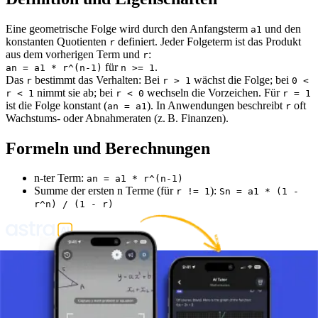
Eine geometrische Folge wird durch den Anfangsterm
und den
a1
konstanten Quotienten
definiert. Jeder Folgeterm ist das Produkt
r
aus dem vorherigen Term und
:
r
für
.
an = a1 * r^(n-1)
n >= 1
Das
bestimmt das Verhalten: Bei
wächst die Folge; bei
r
r > 1
0 <
nimmt sie ab; bei
wechseln die Vorzeichen. Für
r < 1
r < 0
r = 1
ist die Folge konstant (
). In Anwendungen beschreibt
oft
an = a1
r
Wachstums‑ oder Abnahmeraten (z. B. Finanzen).
Formeln und Berechnungen
n‑ter Term:
an = a1 * r^(n-1)
Summe der ersten n Terme (für
):
r != 1
Sn = a1 * (1 -
r^n) / (1 - r)
Machen Sie ein Foto von Ihrer Aufgabe und nutzen Sie den KI-
Tutor.
Einführung in Folgen