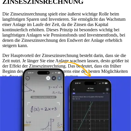
ZINSESZINSRECHNUNG
Die Zinseszinsrechnung spielt eine äußerst wichtige Rolle beim
langfristigen Sparen und Investieren. Sie ermöglicht das Wachstum
einer Anlage im Laufe der Zeit, da die Zinsen das Kapital
kontinuierlich erhöhen. Dieses Prinzip ist besonders wichtig bei
langfristigen Anlagen wie Pensionsfonds und Investmentfonds, bei
denen die Zinseszinsrechnung den Endwert der Anlage erheblich
steigern kann.
Der Hauptvorteil der Zinseszinsrechnung besteht darin, dass sie die
Zeit nutzt. Je länger Sie eine Anlage wachsen lassen, desto größer ist
der Effekt der Zinseszinsrechnung. Das bedeutet, dass ein früher
Beginn des Sparens oder Investierens eine der besten Möglichkeiten
ist, diese starke Finanzstrategie zu nutzen.
DIE ZINSESZINSRECHNUNG IN DER
PRAXIS
In der Praxis wird sie häufig bei verschiedenen Finanzprodukten
eingesetzt. Sparkonten bei Banken basieren oft auf der
Zinseszinsrechnung, was bedeutet, dass Ihre Ersparnisse sowohl
durch den ursprünglichen Betrag als auch durch bereits
erwirtschaftete Zinsen kontinuierlich wachsen. In ähnlicher Weise