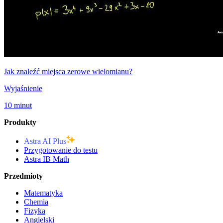
Jak znaleźć miejsca zerowe wielomianu?
Wyjaśnienie
10 minut
Produkty
Astra AI Plus
Przygotowanie do testu
Astra IB Math
Przedmioty
Matematyka
Chemia
Fizyka
Angielski