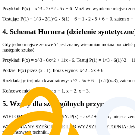
Przykład: P(x) = x^3 - 2x^2 - 5x + 6. Możliwe wymierne miejsca zerow
Testując: P(1) = 1^3 - 2(1)^2 - 5(1) + 6 = 1 - 2 - 5 + 6 = 0, zatem x 
4. Schemat Hornera (dzielenie syntetyczne
Gdy jedno miejsce zerowe 'c' jest znane, wielomian można podzielić 
następnie szukać.
Przykład: P(x) = x^3 - 6x^2 + 11x - 6. Testuj P(1) = 1^3 - 6(1)^2 + 1
Podziel P(x) przez (x - 1): Iloraz wynosi x^2 - 5x + 6.
Rozkładając trójmian kwadratowy: x^2 - 5x + 6 = (x-2)(x-3), zatem mi
Końcowe miejsca zerowe: x = 1, x = 2, x = 3.
5. Wzory dla szczególnych przypadków
WIELOMIAN KWADRATOWY: P(x) = ax^2 + bx + c, miejsca zerowe za
WIELOMIANY SZEŚCIENNE LUB WYŻSZEGO STOPNIA: Jeśli rozkład n
zaawansowane techniki.