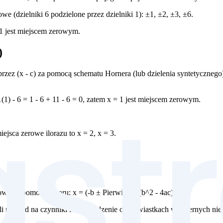
e (dzielniki 6 podzielone przez dzielniki 1): ±1, ±2, ±3, ±6.
= 1 jest miejscem zerowym.
)
przez (x - c) za pomocą schematu Hornera (lub dzielenia syntetycznego
1(1) - 6 = 1 - 6 + 11 - 6 = 0, zatem x = 1 jest miejscem zerowym.
ejsca zerowe ilorazu to x = 2, x = 3.
 pomocą wzoru: x = (-b ± Pierwiastek(b^2 - 4ac)) / 2a
a czynniki lub twierdzenie o pierwiastkach wymiernych nie są 