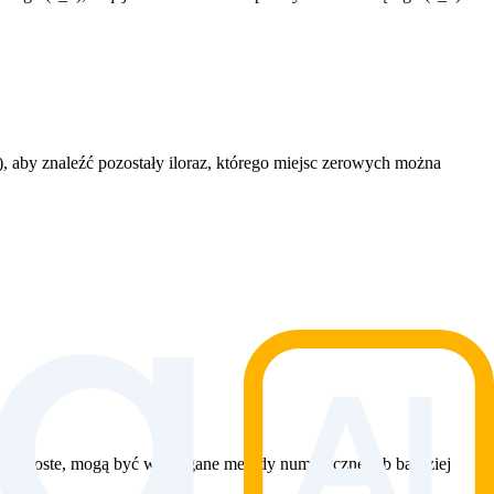
), aby znaleźć pozostały iloraz, którego miejsc zerowych można
proste, mogą być wymagane metody numeryczne lub bardziej