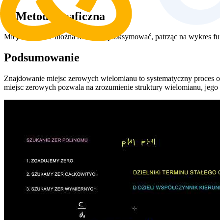
6. Metoda graficzna
Miejsca zerowe można również aproksymować, patrząc na wykres fun
Podsumowanie
Znajdowanie miejsc zerowych wielomianu to systematyczny proces o
miejsc zerowych pozwala na zrozumienie struktury wielomianu, jego