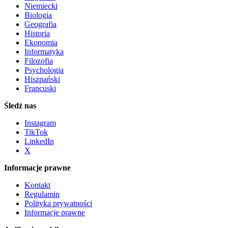
Niemiecki
Biologia
Geografia
Historia
Ekonomia
Informatyka
Filozofia
Psychologia
Hiszpański
Francuski
Śledź nas
Instagram
TikTok
LinkedIn
X
Informacje prawne
Kontakt
Regulamin
Polityka prywatności
Informacje prawne