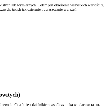
stych lub wymiernych. Celem jest określenie wszystkich wartości x,
cznych, takich jak dzielenie i upraszczanie wyrażeń.
owitych)
lnego (a_0), a 'q' jest dzielnikiem współczynnika wiodącego (a_n).