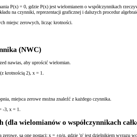
ia P(x) = 0, gdzie P(x) jest wielomianem o współczynnikach rzeczywi
adu na czynniki, reprezentacji graficznej i dalszych procedur algebrai
ch miejsc zerowych, licząc krotności.
ynnika (NWC)
zed nawias, aby uprościć wielomian.
z krotnością 2), x = 1.
opnia, miejsca zerowe można znaleźć z każdego czynnika.
 -3, x = 1.
h (dla wielomianów o współczynnikach całk
erowe, są one postaci: x = ±p/q, gdzie 'p' jest dzielnikiem wyrazu wo