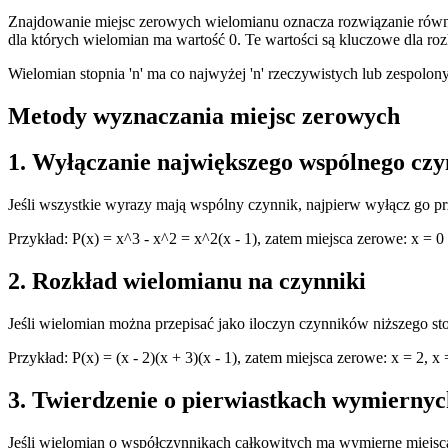
Znajdowanie miejsc zerowych wielomianu oznacza rozwiązanie równan
dla których wielomian ma wartość 0. Te wartości są kluczowe dla rozkł
Wielomian stopnia 'n' ma co najwyżej 'n' rzeczywistych lub zespolony
Metody wyznaczania miejsc zerowych
1. Wyłączanie największego wspólnego cz
Jeśli wszystkie wyrazy mają wspólny czynnik, najpierw wyłącz go pr
Przykład: P(x) = x^3 - x^2 = x^2(x - 1), zatem miejsca zerowe: x = 0 (
2. Rozkład wielomianu na czynniki
Jeśli wielomian można przepisać jako iloczyn czynników niższego st
Przykład: P(x) = (x - 2)(x + 3)(x - 1), zatem miejsca zerowe: x = 2, x =
3. Twierdzenie o pierwiastkach wymiernyc
Jeśli wielomian o współczynnikach całkowitych ma wymierne miejsca z