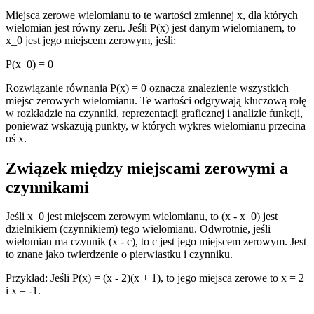
Miejsca zerowe wielomianu to te wartości zmiennej x, dla których
wielomian jest równy zeru. Jeśli P(x) jest danym wielomianem, to
x_0 jest jego miejscem zerowym, jeśli:
P(x_0) = 0
Rozwiązanie równania P(x) = 0 oznacza znalezienie wszystkich
miejsc zerowych wielomianu. Te wartości odgrywają kluczową rolę
w rozkładzie na czynniki, reprezentacji graficznej i analizie funkcji,
ponieważ wskazują punkty, w których wykres wielomianu przecina
oś x.
Związek między miejscami zerowymi a
czynnikami
Jeśli x_0 jest miejscem zerowym wielomianu, to (x - x_0) jest
dzielnikiem (czynnikiem) tego wielomianu. Odwrotnie, jeśli
wielomian ma czynnik (x - c), to c jest jego miejscem zerowym. Jest
to znane jako twierdzenie o pierwiastku i czynniku.
Przykład: Jeśli P(x) = (x - 2)(x + 1), to jego miejsca zerowe to x = 2
i x = -1.