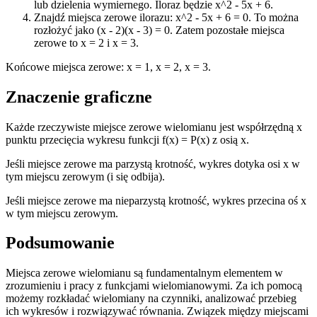
lub dzielenia wymiernego. Iloraz będzie x^2 - 5x + 6.
Znajdź miejsca zerowe ilorazu: x^2 - 5x + 6 = 0. To można
rozłożyć jako (x - 2)(x - 3) = 0. Zatem pozostałe miejsca
zerowe to x = 2 i x = 3.
Końcowe miejsca zerowe: x = 1, x = 2, x = 3.
Znaczenie graficzne
Każde rzeczywiste miejsce zerowe wielomianu jest współrzędną x
punktu przecięcia wykresu funkcji f(x) = P(x) z osią x.
Jeśli miejsce zerowe ma parzystą krotność, wykres dotyka osi x w
tym miejscu zerowym (i się odbija).
Jeśli miejsce zerowe ma nieparzystą krotność, wykres przecina oś x
w tym miejscu zerowym.
Podsumowanie
Miejsca zerowe wielomianu są fundamentalnym elementem w
zrozumieniu i pracy z funkcjami wielomianowymi. Za ich pomocą
możemy rozkładać wielomiany na czynniki, analizować przebieg
ich wykresów i rozwiązywać równania. Związek między miejscami