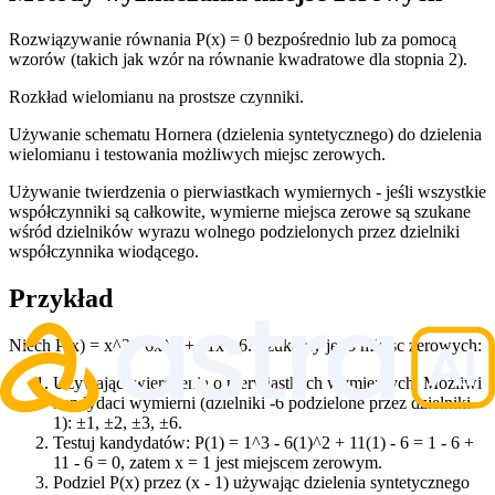
Rozwiązywanie równania P(x) = 0 bezpośrednio lub za pomocą
wzorów (takich jak wzór na równanie kwadratowe dla stopnia 2).
Rozkład wielomianu na prostsze czynniki.
Używanie schematu Hornera (dzielenia syntetycznego) do dzielenia
wielomianu i testowania możliwych miejsc zerowych.
Używanie twierdzenia o pierwiastkach wymiernych - jeśli wszystkie
współczynniki są całkowite, wymierne miejsca zerowe są szukane
wśród dzielników wyrazu wolnego podzielonych przez dzielniki
współczynnika wiodącego.
Przykład
Niech P(x) = x^3 - 6x^2 + 11x - 6. Szukamy jego miejsc zerowych:
Używając twierdzenia o pierwiastkach wymiernych: Możliwi
kandydaci wymierni (dzielniki -6 podzielone przez dzielniki
1): ±1, ±2, ±3, ±6.
Testuj kandydatów: P(1) = 1^3 - 6(1)^2 + 11(1) - 6 = 1 - 6 +
11 - 6 = 0, zatem x = 1 jest miejscem zerowym.
Podziel P(x) przez (x - 1) używając dzielenia syntetycznego