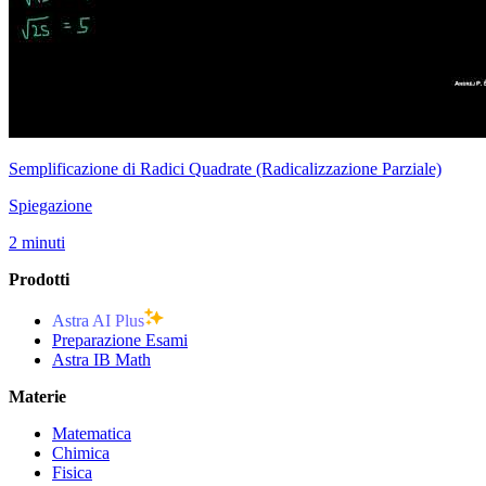
Semplificazione di Radici Quadrate (Radicalizzazione Parziale)
Spiegazione
2 minuti
Prodotti
Astra AI Plus
Preparazione Esami
Astra IB Math
Materie
Matematica
Chimica
Fisica