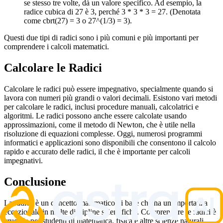
se stesso tre volte, dà un valore specifico. Ad esempio, la
radice cubica di 27 è 3, perché 3 * 3 * 3 = 27. (Denotata
come cbrt(27) = 3 o 27^(1/3) = 3).
Questi due tipi di radici sono i più comuni e più importanti per
comprendere i calcoli matematici.
Calcolare le Radici
Calcolare le radici può essere impegnativo, specialmente quando si
lavora con numeri più grandi o valori decimali. Esistono vari metodi
per calcolare le radici, inclusi procedure manuali, calcolatrici e
algoritmi. Le radici possono anche essere calcolate usando
approssimazioni, come il metodo di Newton, che è utile nella
risoluzione di equazioni complesse. Oggi, numerosi programmi
informatici e applicazioni sono disponibili che consentono il calcolo
rapido e accurato delle radici, il che è importante per calcoli
impegnativi.
Conclusione
La radice è un concetto matematico di base che ha un'importanza
eccezionale in molte discipline scientifiche. Comprendere le radici è
cruciale per studenti di matematica, fisica e altre scienze naturali,