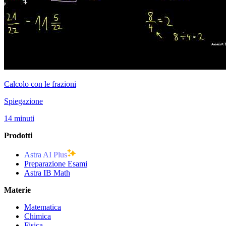
Calcolo con le frazioni
Spiegazione
14 minuti
Prodotti
Astra AI Plus
Preparazione Esami
Astra IB Math
Materie
Matematica
Chimica
Fisica