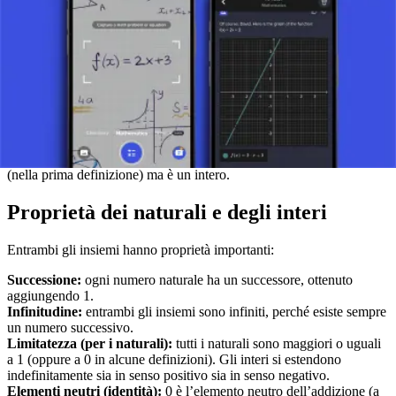
L’insieme dei numeri interi
L’insieme degli interi, indicato con Z, include tutti i naturali, i loro
opposti (negativi) e lo 0. Quindi:
Z = {..., -3, -2, -1, 0, 1, 2, 3, ...}
Gli interi consentono tutte le operazioni aritmetiche di base, inclusa
la sottrazione, che non è sempre possibile in N (se N esclude 0 e
negativi). Per esempio, se sottrai 5 da 3 ottieni -2, che non è naturale
(nella prima definizione) ma è un intero.
Proprietà dei naturali e degli interi
Entrambi gli insiemi hanno proprietà importanti:
Successione:
ogni numero naturale ha un successore, ottenuto
aggiungendo 1.
Infinitudine:
entrambi gli insiemi sono infiniti, perché esiste sempre
un numero successivo.
Limitatezza (per i naturali):
tutti i naturali sono maggiori o uguali
a 1 (oppure a 0 in alcune definizioni). Gli interi si estendono
indefinitamente sia in senso positivo sia in senso negativo.
Elementi neutri (identità):
0 è l’elemento neutro dell’addizione (a