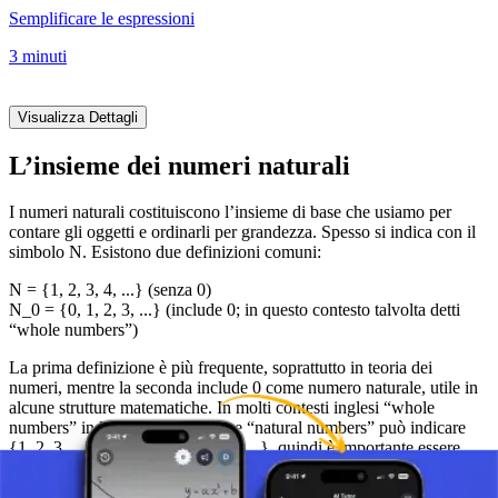
Semplificare le espressioni
3 minuti
Visualizza Dettagli
L’insieme dei numeri naturali
I numeri naturali costituiscono l’insieme di base che usiamo per
contare gli oggetti e ordinarli per grandezza. Spesso si indica con il
simbolo N. Esistono due definizioni comuni:
N = {1, 2, 3, 4, ...} (senza 0)
N_0 = {0, 1, 2, 3, ...} (include 0; in questo contesto talvolta detti
“whole numbers”)
La prima definizione è più frequente, soprattutto in teoria dei
numeri, mentre la seconda include 0 come numero naturale, utile in
alcune strutture matematiche. In molti contesti inglesi “whole
numbers” indica {0, 1, 2, 3, ...} e “natural numbers” può indicare
{1, 2, 3, ...} o talvolta {0, 1, 2, 3, ...}, quindi è importante essere
chiari.