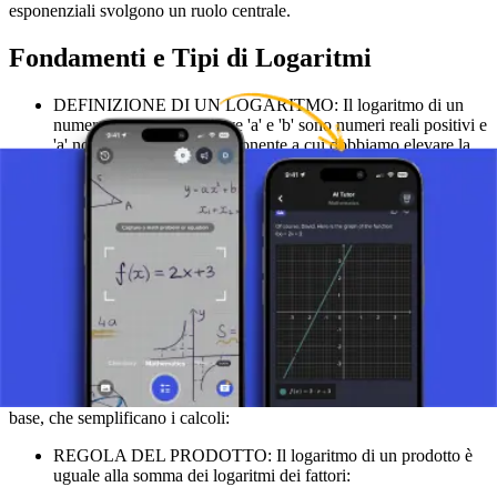
esponenziali svolgono un ruolo centrale.
Fondamenti e Tipi di Logaritmi
DEFINIZIONE DI UN LOGARITMO: Il logaritmo di un
numero 'b' in base 'a' (dove 'a' e 'b' sono numeri reali positivi e
'a' non è uguale a 1) è l'esponente a cui dobbiamo elevare la
base 'a' per ottenere il numero 'b'. Simbolicamente, questo è
espresso come log_a(b) = x, che significa a^x = b.
LOGARITMI NATURALI (ln): Un tipo speciale di
logaritmo dove la base è il numero di Eulero 'e'
(approssimativamente uguale a 2,71828). I logaritmi naturali
svolgono un ruolo importante nel calcolo e sono denotati
come ln(x). (I logaritmi comuni, base 10, sono anche
frequentemente usati e spesso denotati come log(x)).
Regole dei Logaritmi
Quando si lavora con i logaritmi, si applicano le seguenti regole
base, che semplificano i calcoli:
REGOLA DEL PRODOTTO: Il logaritmo di un prodotto è
uguale alla somma dei logaritmi dei fattori: