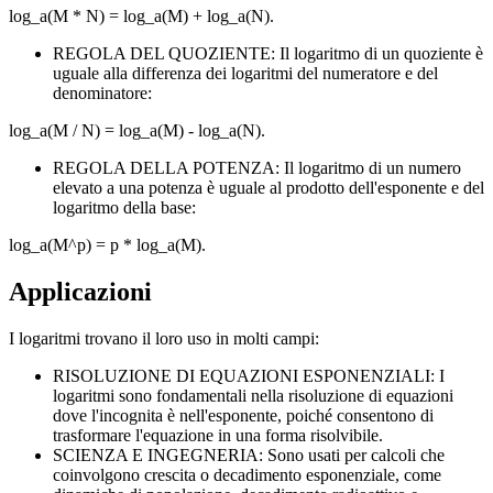
log_a(M * N) = log_a(M) + log_a(N).
REGOLA DEL QUOZIENTE: Il logaritmo di un quoziente è
uguale alla differenza dei logaritmi del numeratore e del
denominatore:
log_a(M / N) = log_a(M) - log_a(N).
REGOLA DELLA POTENZA: Il logaritmo di un numero
elevato a una potenza è uguale al prodotto dell'esponente e del
logaritmo della base:
log_a(M^p) = p * log_a(M).
Applicazioni
I logaritmi trovano il loro uso in molti campi:
RISOLUZIONE DI EQUAZIONI ESPONENZIALI: I
logaritmi sono fondamentali nella risoluzione di equazioni
dove l'incognita è nell'esponente, poiché consentono di
trasformare l'equazione in una forma risolvibile.
SCIENZA E INGEGNERIA: Sono usati per calcoli che
coinvolgono crescita o decadimento esponenziale, come