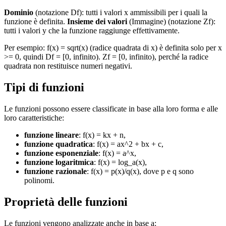
Dominio
(notazione Df): tutti i valori x ammissibili per i quali la
funzione è definita.
Insieme dei valori
(Immagine) (notazione Zf):
tutti i valori y che la funzione raggiunge effettivamente.
Per esempio: f(x) = sqrt(x) (radice quadrata di x) è definita solo per x
>= 0, quindi Df = [0, infinito). Zf = [0, infinito), perché la radice
quadrata non restituisce numeri negativi.
Tipi di funzioni
Le funzioni possono essere classificate in base alla loro forma e alle
loro caratteristiche:
funzione lineare
: f(x) = kx + n,
funzione quadratica
: f(x) = ax^2 + bx + c,
funzione esponenziale
: f(x) = a^x,
funzione logaritmica
: f(x) = log_a(x),
funzione razionale
: f(x) = p(x)/q(x), dove p e q sono
polinomi.
Proprietà delle funzioni
Le funzioni vengono analizzate anche in base a: