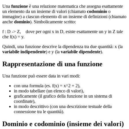
Una
funzione
è una relazione matematica che assegna esattamente
un elemento da un insieme di valori (chiamato
codominio
o
immagine) a ciascun elemento di un insieme di definizioni (chiamato
anche
dominio
). Simbolicamente scritto:
f : D -> Z, dove per ogni x in D, esiste esattamente un y in Z tale
che f(x) = y.
Quindi, una funzione descrive la dipendenza tra due quantità: x (la
variabile indipendente
) e y (la
variabile dipendente
).
Rappresentazione di una funzione
Una funzione può essere data in vari modi:
con una formula (es. f(x) = x^2 + 2),
in modo tabellare (un elenco di valori),
graficamente (il grafico della funzione in un sistema di
coordinate),
in modo descrittivo (con una descrizione testuale della
connessione tra le quantità).
Dominio e codominio (insieme dei valori)