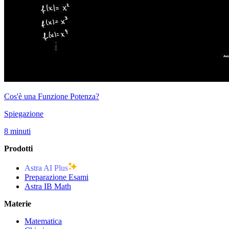
Cos'è una Funzione Potenza?
Spiegazione
8 minuti
Prodotti
Astra AI Plus
Preparazione Esami
Astra IB Math
Materie
Matematica