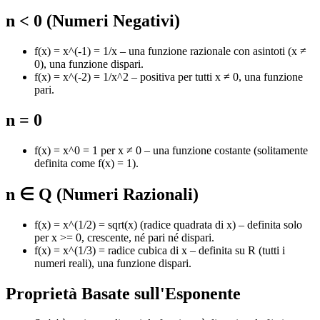
n < 0 (Numeri Negativi)
f(x) = x^(-1) = 1/x – una funzione razionale con asintoti (x ≠
0), una funzione dispari.
f(x) = x^(-2) = 1/x^2 – positiva per tutti x ≠ 0, una funzione
pari.
n = 0
f(x) = x^0 = 1 per x ≠ 0 – una funzione costante (solitamente
definita come f(x) = 1).
n ∈ Q (Numeri Razionali)
f(x) = x^(1/2) = sqrt(x) (radice quadrata di x) – definita solo
per x >= 0, crescente, né pari né dispari.
f(x) = x^(1/3) = radice cubica di x – definita su R (tutti i
numeri reali), una funzione dispari.
Proprietà Basate sull'Esponente