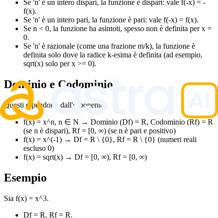
Se 'n' è un intero dispari, la funzione è dispari: vale f(-x) = -
f(x).
Se 'n' è un intero pari, la funzione è pari: vale f(-x) = f(x).
Se n < 0, la funzione ha asintoti, spesso non è definita per x =
0.
Se 'n' è razionale (come una frazione m/k), la funzione è
definita solo dove la radice k-esima è definita (ad esempio,
sqrt(x) solo per x >= 0).
Dominio e Codominio
Questi dipendono dall'esponente:
f(x) = x^n, n ∈ N → Dominio (Df) = R, Codominio (Rf) = R
(se n è dispari), Rf = [0, ∞) (se n è pari e positivo)
f(x) = x^(-1) → Df = R \ {0}, Rf = R \ {0} (numeri reali
escluso 0)
f(x) = sqrt(x) → Df = [0, ∞), Rf = [0, ∞)
Esempio
Sia f(x) = x^3.
Df = R, Rf = R.